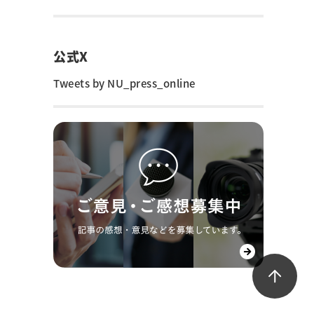
公式X
Tweets by NU_press_online