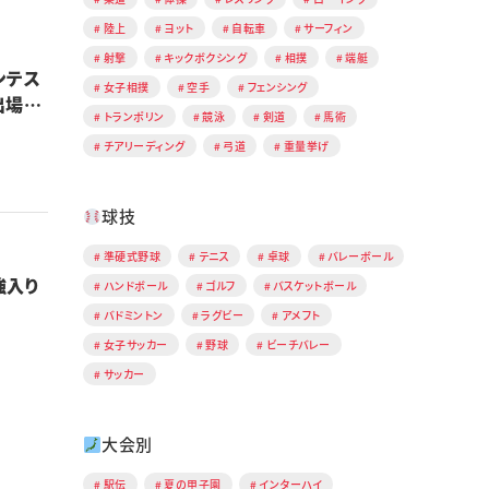
陸上
ヨット
自転車
サーフィン
射撃
キックボクシング
相撲
端艇
ンテス
女子相撲
空手
フェンシング
出場決
トランポリン
競泳
剣道
馬術
チアリーディング
弓道
重量挙げ
球技
準硬式野球
テニス
卓球
バレーボール
強入り
ハンドボール
ゴルフ
バスケットボール
バドミントン
ラグビー
アメフト
女子サッカー
野球
ビーチバレー
サッカー
大会別
駅伝
夏の甲子園
インターハイ