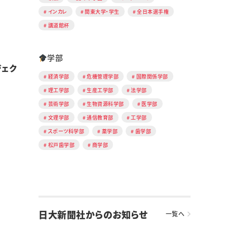
インカレ
関東大学・学生
全日本選手権
講道館杯
学部
ジェク
経済学部
危機管理学部
国際関係学部
理工学部
生産工学部
法学部
芸術学部
生物資源科学部
医学部
文理学部
通信教育部
工学部
スポーツ科学部
薬学部
歯学部
松戸歯学部
商学部
日大新聞社からのお知らせ
一覧へ