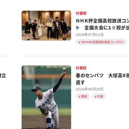
付属校
ＮＨＫ杯全国高校放送コ
ト 全国大会に１０校が
める
2026年07月21日
ＮＨＫ杯全国高校放送コンテスト
付属校
設立
春のセンバツ 大垣高８
逃す
2026年04月20日
野球
付属