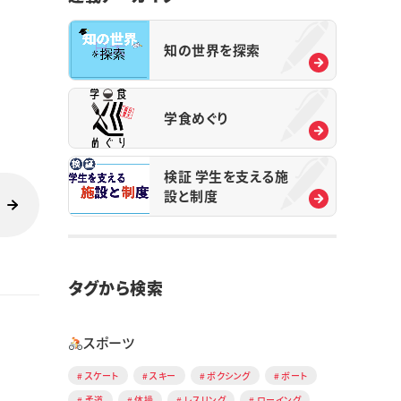
知の世界を探索
学食めぐり
検証 学生を支える施
設と制度
タグから検索
スポーツ
スケート
スキー
ボクシング
ボート
柔道
体操
レスリング
ローイング