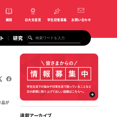
購読
日大文芸賞
学生記者募集
お問い合わせ
ント
研究
作品が
連載アーカイブ