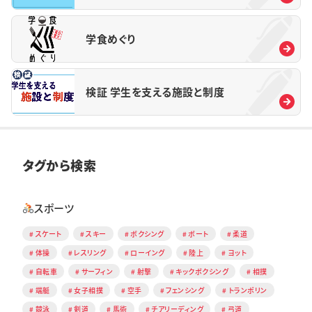
学食めぐり
検証 学生を支える施設と制度
タグから検索
スポーツ
スケート
スキー
ボクシング
ボート
柔道
体操
レスリング
ローイング
陸上
ヨット
自転車
サーフィン
射撃
キックボクシング
相撲
端艇
女子相撲
空手
フェンシング
トランポリン
競泳
剣道
馬術
チアリーディング
弓道