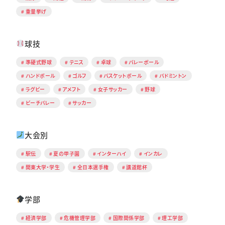
重量挙げ
球技
準硬式野球
テニス
卓球
バレーボール
ハンドボール
ゴルフ
バスケットボール
バドミントン
ラグビー
アメフト
女子サッカー
野球
ビーチバレー
サッカー
大会別
駅伝
夏の甲子園
インターハイ
インカレ
関東大学・学生
全日本選手権
講道館杯
学部
経済学部
危機管理学部
国際関係学部
理工学部