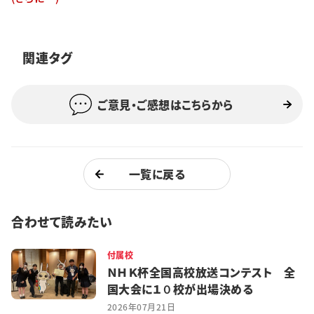
特集・企画
イベント
関連タグ
ご意見・ご感想はこちらから
購読
日大文芸賞
学生記者募集
お問い合わせ
一覧に戻る
合わせて読みたい
付属校
ＮＨＫ杯全国高校放送コンテスト 全
国大会に１０校が出場決める
2026年07月21日