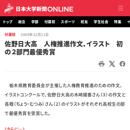
トップ
総合
学部
付属校
スポーツ
校友
学生社会
特集
イ
付属校
2009年12月11日
トップ
佐野日大高 人権推進作文、イラスト 初
の２部門最優秀賞
総合
学部・大学院
付属校
栃木県教育委員会が主催した人権教育推進のための作文、
スポーツ
イラストコンクールで、佐野日大高の木崎綾香さん（３）の作文と
長睦（ちょう・むつみ）さん（２）のイラストがそれぞれ高校生の部
校友
で最優秀賞を受賞した。
学生社会
(さらに…)