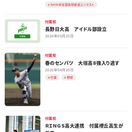
ＮＨＫ杯全国高校放送コンテスト
付属校
長野日大高 アイドル部設立
2026年05月25日
付属校
春のセンバツ 大垣高８強入り逃す
2026年04月20日
付属
野球
付属校
ＲＩＮＧＳ高大連携 付属櫻丘高生が