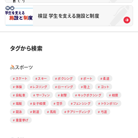
検証 学生を支える施設と制度
タグから検索
スポーツ
スケート
スキー
ボクシング
ボート
柔道
体操
レスリング
ローイング
陸上
ヨット
自転車
サーフィン
射撃
キックボクシング
相撲
端艇
女子相撲
空手
フェンシング
トランポリン
競泳
剣道
馬術
チアリーディング
弓道
重量挙げ