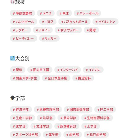
球技
準硬式野球
テニス
卓球
バレーボール
ハンドボール
ゴルフ
バスケットボール
バドミントン
ラグビー
アメフト
女子サッカー
野球
ビーチバレー
サッカー
大会別
駅伝
夏の甲子園
インターハイ
インカレ
関東大学・学生
全日本選手権
講道館杯
学部
経済学部
危機管理学部
国際関係学部
理工学部
生産工学部
法学部
芸術学部
生物資源科学部
医学部
文理学部
通信教育部
工学部
スポーツ科学部
薬学部
歯学部
松戸歯学部