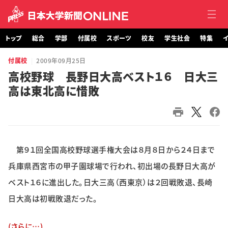
トップ
総合
学部
付属校
スポーツ
校友
学生社会
特集
イ
付属校
2009年09月25日
トップ
高校野球 長野日大高ベスト１６ 日大三
高は東北高に惜敗
総合
学部・大学院
付属校
第９１回全国高校野球選手権大会は８月８日から２４日まで
スポーツ
兵庫県西宮市の甲子園球場で行われ、初出場の長野日大高が
ベスト１６に進出した。日大三高（西東京）は２回戦敗退、長崎
校友
日大高は初戦敗退だった。
学生社会
(さらに…)