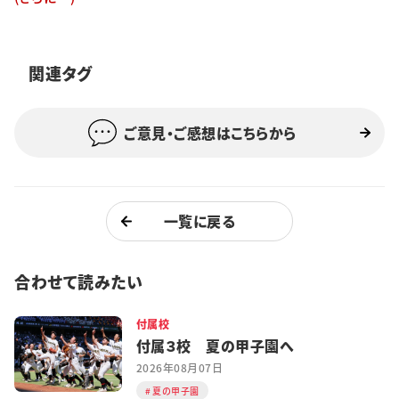
特集・企画
イベント
関連タグ
ご意見・ご感想はこちらから
購読
日大文芸賞
学生記者募集
お問い合わせ
一覧に戻る
合わせて読みたい
付属校
付属３校 夏の甲子園へ
2026年08月07日
夏の甲子園