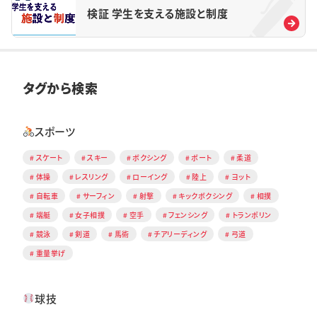
検証 学生を支える施設と制度
タグから検索
スポーツ
スケート
スキー
ボクシング
ボート
柔道
体操
レスリング
ローイング
陸上
ヨット
自転車
サーフィン
射撃
キックボクシング
相撲
端艇
女子相撲
空手
フェンシング
トランポリン
競泳
剣道
馬術
チアリーディング
弓道
重量挙げ
球技