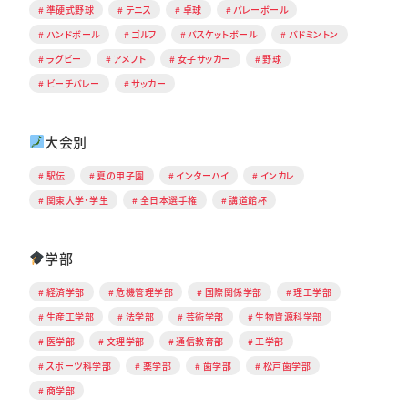
準硬式野球
テニス
卓球
バレーボール
ハンドボール
ゴルフ
バスケットボール
バドミントン
ラグビー
アメフト
女子サッカー
野球
ビーチバレー
サッカー
大会別
駅伝
夏の甲子園
インターハイ
インカレ
関東大学・学生
全日本選手権
講道館杯
学部
経済学部
危機管理学部
国際関係学部
理工学部
生産工学部
法学部
芸術学部
生物資源科学部
医学部
文理学部
通信教育部
工学部
スポーツ科学部
薬学部
歯学部
松戸歯学部
商学部