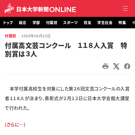
トップ
総合
学部
付属校
スポーツ
校友
学生社会
特集
イ
付属校
2009年04月20日
トップ
付属高文芸コンクール １１８人入賞 特
別賞は３人
総合
学部・大学院
付属校
本学付属高校生を対象にした第２６回文芸コンクールの入賞
スポーツ
者１１８人が決まり、表彰式が２月１２日に日本大学会館大講堂
で行われた。
校友
(さらに…)
学生社会