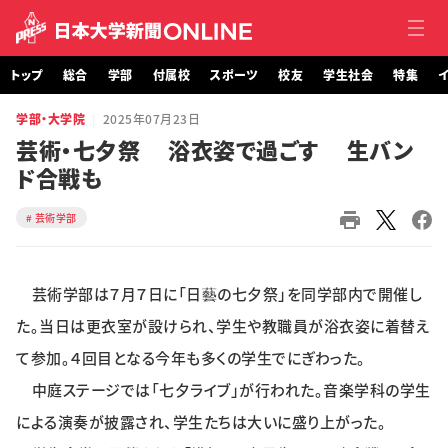
トップ
総合
学部
付属校
スポーツ
校友
学生社会
特集
イ
学部・大学院
2025年07月23日
トップ
芸術・七夕祭 浴衣姿で過ごす 生バン
ド合戦も
総合
芸術学部
学部・大学院
付属校
芸術学部は７月７日に「日藝の七夕祭」を同学部内で開催し
スポーツ
た。当日は更衣室が設けられ、学生や教職員が浴衣姿に着替え
て参加。４回目となる今年も多くの学生でにぎわった。
校友
中庭ステージでは「七夕ライブ」が行われた。音楽学科の学生
による演奏が披露され、学生たちは大いに盛り上がった。
学生社会