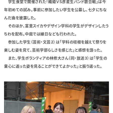
学生食堂で開催された「織姫ＶＳ彦星生バンド歌合戦」は今
特集・企画
年初めての試み。事前に参加したい学生を公募し、七夕にちな
んだ曲を披露した。
イベント
そのほか、富里スイカやデザイン学科の学生がデザインしたう
ちわを配布。中庭では縁日なども行われた。
購読
日大文芸賞
参加した学生（芸術・文芸２）は「学科の垣根を越えて祭りを
楽しむ姿を見て、芸術学部らしさを感じた」と感想を語った。
学生記者募集
お問い合わせ
また、学生ボランティアの林修大さん（同・放送３）は「学生の
童心に返った姿を見ることができてよかった」と振り返った。