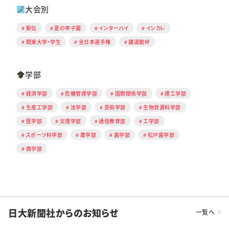
大会別
駅伝
夏の甲子園
インターハイ
インカレ
関東大学・学生
全日本選手権
講道館杯
学部
経済学部
危機管理学部
国際関係学部
理工学部
生産工学部
法学部
芸術学部
生物資源科学部
医学部
文理学部
通信教育部
工学部
スポーツ科学部
薬学部
歯学部
松戸歯学部
商学部
日大新聞社からのお知らせ
一覧へ