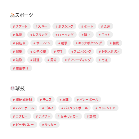
スポーツ
スケート
スキー
ボクシング
ボート
柔道
体操
レスリング
ローイング
陸上
ヨット
自転車
サーフィン
射撃
キックボクシング
相撲
端艇
女子相撲
空手
フェンシング
トランポリン
競泳
剣道
馬術
チアリーディング
弓道
重量挙げ
球技
準硬式野球
テニス
卓球
バレーボール
ハンドボール
ゴルフ
バスケットボール
バドミントン
ラグビー
アメフト
女子サッカー
野球
ビーチバレー
サッカー