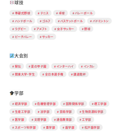
球技
準硬式野球
テニス
卓球
バレーボール
ハンドボール
ゴルフ
バスケットボール
バドミントン
ラグビー
アメフト
女子サッカー
野球
ビーチバレー
サッカー
大会別
駅伝
夏の甲子園
インターハイ
インカレ
関東大学・学生
全日本選手権
講道館杯
学部
経済学部
危機管理学部
国際関係学部
理工学部
生産工学部
法学部
芸術学部
生物資源科学部
医学部
文理学部
通信教育部
工学部
スポーツ科学部
薬学部
歯学部
松戸歯学部