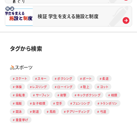
検証 学生を支える施設と制度
タグから検索
スポーツ
スケート
スキー
ボクシング
ボート
柔道
体操
レスリング
ローイング
陸上
ヨット
自転車
サーフィン
射撃
キックボクシング
相撲
端艇
女子相撲
空手
フェンシング
トランポリン
競泳
剣道
馬術
チアリーディング
弓道
重量挙げ