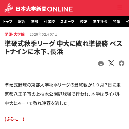
トップ
総合
学部
付属校
スポーツ
校友
学生社会
特集
イ
学部・大学院
2020年02月07日
トップ
準硬式秋季リーグ 中大に敗れ準優勝 ベス
トナインに木下、長浜
総合
学部・大学院
付属校
準硬式野球の東都大学秋季リーグの最終戦が１０月７日に東
スポーツ
京都八王子市の上柚木公園野球場で行われ、本学はライバル
中大に４―７で敗れ連覇を逃した。
校友
(さらに…)
学生社会