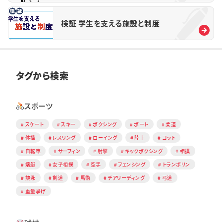
検証 学生を支える施設と制度
タグから検索
スポーツ
スケート
スキー
ボクシング
ボート
柔道
体操
レスリング
ローイング
陸上
ヨット
自転車
サーフィン
射撃
キックボクシング
相撲
端艇
女子相撲
空手
フェンシング
トランポリン
競泳
剣道
馬術
チアリーディング
弓道
重量挙げ