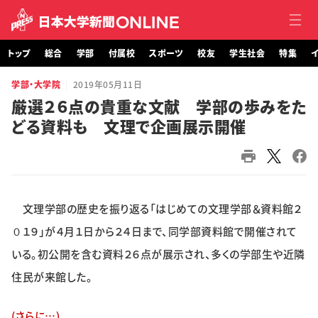
トップ
総合
学部
付属校
スポーツ
校友
学生社会
特集
イ
学部・大学院
2019年05月11日
トップ
厳選２６点の貴重な文献 学部の歩みをた
どる資料も 文理で企画展示開催
総合
学部・大学院
付属校
文理学部の歴史を振り返る「はじめての文理学部＆資料館２
スポーツ
０１９」が４月１日から２４日まで、同学部資料館で開催されて
いる。初公開を含む資料２６点が展示され、多くの学部生や近隣
校友
住民が来館した。
学生社会
(さらに…)