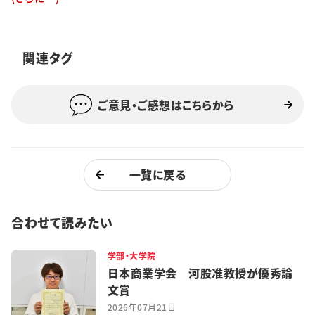
特集・企画
イベント
関連タグ
ご意見・ご感想はこちらから
購読
日大文芸賞
学生記者募集
お問い合わせ
一覧に戻る
合わせて読みたい
学部・大学院
日本商業学会 河股准教授が優秀論
文賞
2026年07月21日