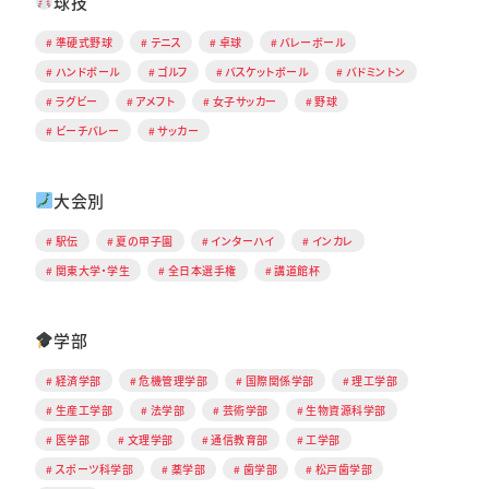
球技
準硬式野球
テニス
卓球
バレーボール
ハンドボール
ゴルフ
バスケットボール
バドミントン
ラグビー
アメフト
女子サッカー
野球
ビーチバレー
サッカー
大会別
駅伝
夏の甲子園
インターハイ
インカレ
関東大学・学生
全日本選手権
講道館杯
学部
経済学部
危機管理学部
国際関係学部
理工学部
生産工学部
法学部
芸術学部
生物資源科学部
医学部
文理学部
通信教育部
工学部
スポーツ科学部
薬学部
歯学部
松戸歯学部