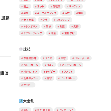
陸上
ヨット
自転車
サーフィン
射撃
キックボクシング
相撲
端艇
 加藤
女子相撲
空手
フェンシング
トランポリン
競泳
剣道
馬術
チアリーディング
弓道
重量挙げ
球技
準硬式野球
テニス
卓球
バレーボール
ハンドボール
ゴルフ
バスケットボール
バドミントン
ラグビー
アメフト
別講演
女子サッカー
野球
ビーチバレー
サッカー
大会別
駅伝
夏の甲子園
インターハイ