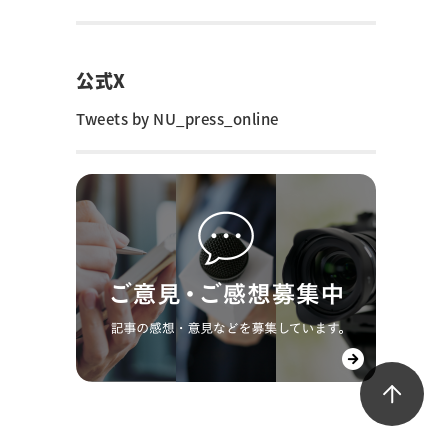
公式X
Tweets by NU_press_online