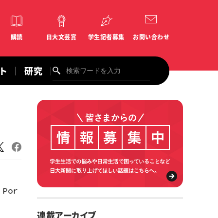
購読
日大文芸賞
学生記者募集
お問い合わせ
ント
研究
Ｐｏｒ
連載アーカイブ