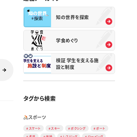
知の世界を探索
学食めぐり
検証 学生を支える施
設と制度
タグから検索
スポーツ
スケート
スキー
ボクシング
ボート
柔道
体操
レスリング
ローイング