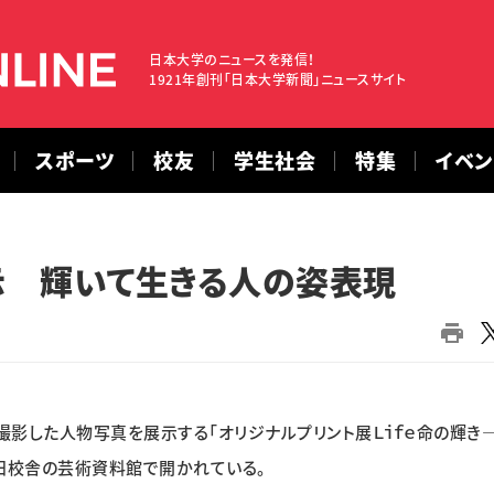
日本大学のニュースを発信！
1921年創刊「日本大学新聞」ニュースサイト
スポーツ
校友
学生社会
特集
イベ
示 輝いて生きる人の姿表現
した人物写真を展示する「オリジナルプリント展Ｌｉｆｅ命の輝き―
古田校舎の芸術資料館で開かれている。