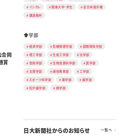
インカレ
関東大学・学生
全日本選手権
講道館杯
学部
経済学部
危機管理学部
国際関係学部
法合同
理工学部
生産工学部
法学部
題賞
芸術学部
生物資源科学部
医学部
文理学部
通信教育部
工学部
スポーツ科学部
薬学部
歯学部
松戸歯学部
商学部
日大新聞社からのお知らせ
一覧へ