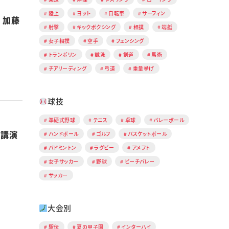
陸上
ヨット
自転車
サーフィン
 加藤
射撃
キックボクシング
相撲
端艇
女子相撲
空手
フェンシング
トランポリン
競泳
剣道
馬術
チアリーディング
弓道
重量挙げ
球技
準硬式野球
テニス
卓球
バレーボール
別講演
ハンドボール
ゴルフ
バスケットボール
バドミントン
ラグビー
アメフト
女子サッカー
野球
ビーチバレー
サッカー
大会別
駅伝
夏の甲子園
インターハイ