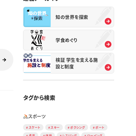
知の世界を探索
学食めぐり
検証 学生を支える施
設と制度
タグから検索
スポーツ
スケート
スキー
ボクシング
ボート
柔道
体操
レスリング
ローイング