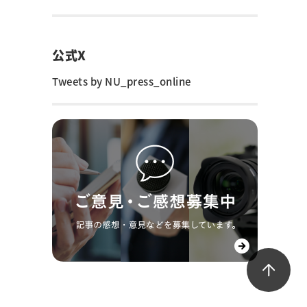
公式X
Tweets by NU_press_online