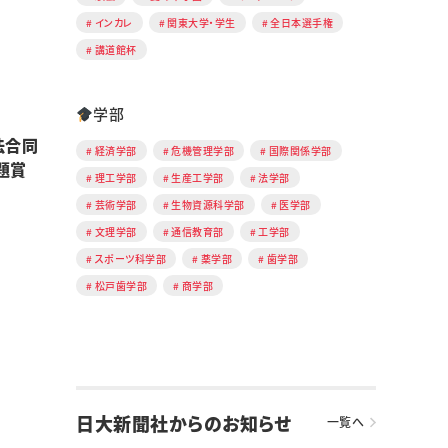
インカレ
関東大学・学生
全日本選手権
講道館杯
学部
法合同
経済学部
危機管理学部
国際関係学部
題賞
理工学部
生産工学部
法学部
芸術学部
生物資源科学部
医学部
文理学部
通信教育部
工学部
スポーツ科学部
薬学部
歯学部
松戸歯学部
商学部
日大新聞社からのお知らせ
一覧へ