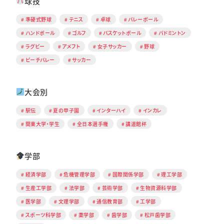
球技
準硬式野球
テニス
卓球
バレーボール
ハンドボール
ゴルフ
バスケットボール
バドミントン
ラグビー
アメフト
女子サッカー
野球
ビーチバレー
サッカー
大会別
駅伝
夏の甲子園
インターハイ
インカレ
関東大学・学生
全日本選手権
講道館杯
学部
経済学部
危機管理学部
国際関係学部
理工学部
生産工学部
法学部
芸術学部
生物資源科学部
医学部
文理学部
通信教育部
工学部
スポーツ科学部
薬学部
歯学部
松戸歯学部