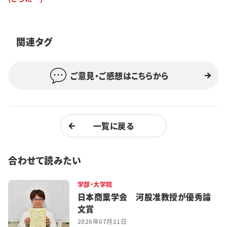
特集・企画
イベント
関連タグ
ご意見・ご感想はこちらから
購読
日大文芸賞
学生記者募集
お問い合わせ
一覧に戻る
合わせて読みたい
学部・大学院
日本商業学会 河股准教授が優秀論
文賞
2026年07月21日