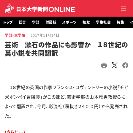
トップ
総合
学部
付属校
スポーツ
校友
学生社会
特集
イ
学部・大学院
2017年11月24日
トップ
芸術 漱石の作品にも影響か １８世紀の
英小説を共同翻訳
総合
学部・大学院
付属校
１８世紀の英国の作家フランシス・コヴェントリーの小説「チビ
スポーツ
犬ポンペイ冒険譚」がこのほど、芸術学部の山本雅男教授らに
よって翻訳され、今月、彩流社（税抜き２４００円）から発売され
校友
た。
学生社会
(さらに…)