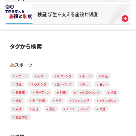
検証 学生を支える施設と制度
タグから検索
スポーツ
スケート
スキー
ボクシング
ボート
柔道
体操
レスリング
ローイング
陸上
ヨット
自転車
サーフィン
射撃
キックボクシング
相撲
端艇
女子相撲
空手
フェンシング
トランポリン
競泳
剣道
馬術
チアリーディング
弓道
重量挙げ