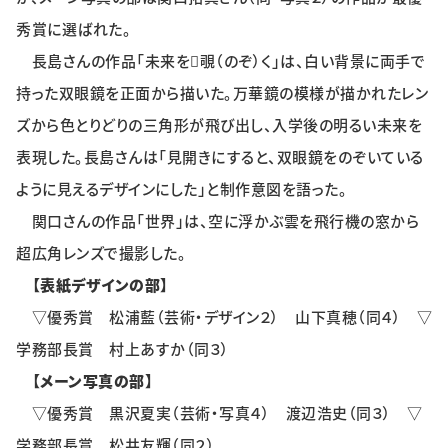
特集・企画
秀賞に選ばれた。
長島さんの作品「未来を覗（のぞ）く」は、白い背景に両手で
イベント
持った双眼鏡を正面から描いた。万華鏡の模様が描かれたレン
ズから色とりどりの三角形が飛び出し、入学後の明るい未来を
購読
日大文芸賞
表現した。長島さんは「見開きにすると、双眼鏡をのぞいている
ように見えるデザインにした」と制作意図を語った。
学生記者募集
お問い合わせ
関口さんの作品「世界」は、空に浮かぶ雲を飛行機の窓から
超広角レンズで撮影した。
【表紙デザインの部】
▽優秀賞 松浦藍（芸術・デザイン２） 山下真穂（同４） ▽
学務部長賞 村上あすか（同３）
【メーン写真の部】
▽優秀賞 黒沢夏実（芸術・写真４） 渡辺浩史（同３） ▽
学務部長賞 松井友輝（同２）