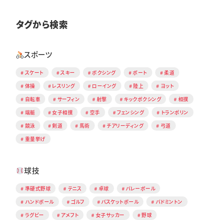
タグから検索
スポーツ
スケート
スキー
ボクシング
ボート
柔道
体操
レスリング
ローイング
陸上
ヨット
自転車
サーフィン
射撃
キックボクシング
相撲
端艇
女子相撲
空手
フェンシング
トランポリン
競泳
剣道
馬術
チアリーディング
弓道
重量挙げ
球技
準硬式野球
テニス
卓球
バレーボール
ハンドボール
ゴルフ
バスケットボール
バドミントン
ラグビー
アメフト
女子サッカー
野球