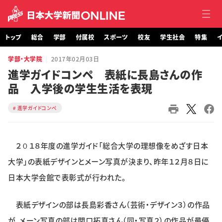
トップ
総合
学部
付属校
スポーツ
校友
学生社会
特集
イ
学部・大学院
2017年02月03日
トップ
進学ガイドコンペ 表紙に長島さんの作
品 入学後の学生生活を表現
総合
進学ガイドコンペ
学部・大学院
付属校
２０１８年度の進学ガイド「総合大学の理想像をめざす日本
スポーツ
大学」の表紙デザインとメーン写真が決まり、昨年１２月８日に
日本大学会館で表彰式が行われた。
校友
表紙デザインの部は長島彩香さん（芸術・デザイン３）の作品
学生社会
が、メーン写真の部は関口拓真さん（同・写真２）の作品が最優