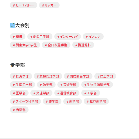
ビーチバレー
サッカー
大会別
駅伝
夏の甲子園
インターハイ
インカレ
関東大学・学生
全日本選手権
講道館杯
学部
経済学部
危機管理学部
国際関係学部
理工学部
生産工学部
法学部
芸術学部
生物資源科学部
医学部
文理学部
通信教育部
工学部
スポーツ科学部
薬学部
歯学部
松戸歯学部
商学部