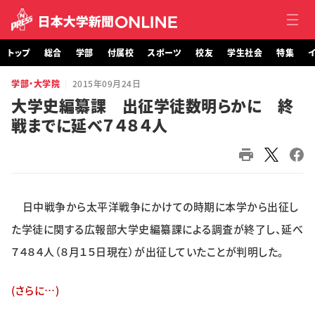
トップ
総合
学部
付属校
スポーツ
校友
学生社会
特集
イ
学部・大学院
2015年09月24日
トップ
大学史編纂課 出征学徒数明らかに 終
戦までに延べ７４８４人
総合
学部・大学院
付属校
日中戦争から太平洋戦争にかけての時期に本学から出征し
スポーツ
た学徒に関する広報部大学史編纂課による調査が終了し、延べ
７４８４人（８月１５日現在）が出征していたことが判明した。
校友
(さらに…)
学生社会