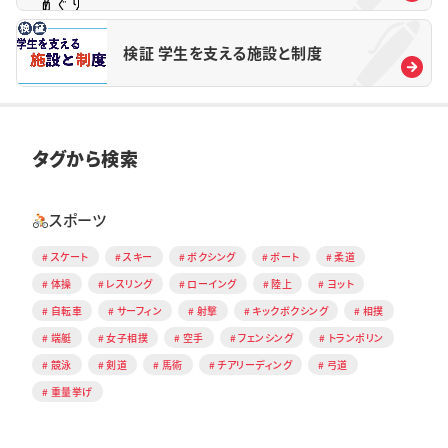
検証 学生を支える施設と制度
タグから検索
スポーツ
スケート
スキー
ボクシング
ボート
柔道
体操
レスリング
ローイング
陸上
ヨット
自転車
サーフィン
射撃
キックボクシング
相撲
端艇
女子相撲
空手
フェンシング
トランポリン
競泳
剣道
馬術
チアリーディング
弓道
重量挙げ