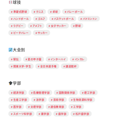
球技
準硬式野球
テニス
卓球
バレーボール
ハンドボール
ゴルフ
バスケットボール
バドミントン
ラグビー
アメフト
女子サッカー
野球
ビーチバレー
サッカー
大会別
駅伝
夏の甲子園
インターハイ
インカレ
関東大学・学生
全日本選手権
講道館杯
学部
経済学部
危機管理学部
国際関係学部
理工学部
生産工学部
法学部
芸術学部
生物資源科学部
医学部
文理学部
通信教育部
工学部
スポーツ科学部
薬学部
歯学部
松戸歯学部