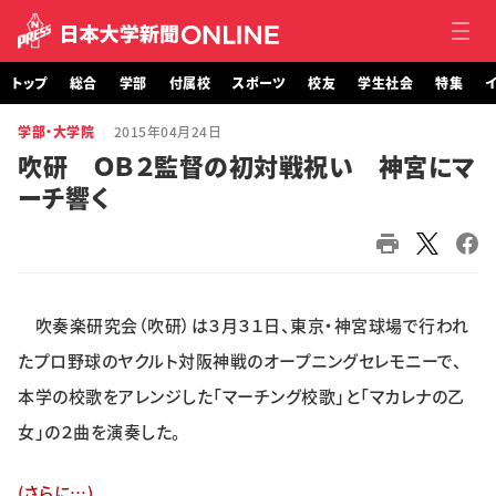
トップ
総合
学部
付属校
スポーツ
校友
学生社会
特集
イ
学部・大学院
2015年04月24日
トップ
吹研 ＯＢ２監督の初対戦祝い 神宮にマ
ーチ響く
総合
学部・大学院
付属校
吹奏楽研究会（吹研）は３月３１日、東京・神宮球場で行われ
スポーツ
たプロ野球のヤクルト対阪神戦のオープニングセレモニーで、
本学の校歌をアレンジした「マーチング校歌」と「マカレナの乙
校友
女」の２曲を演奏した。
学生社会
(さらに…)