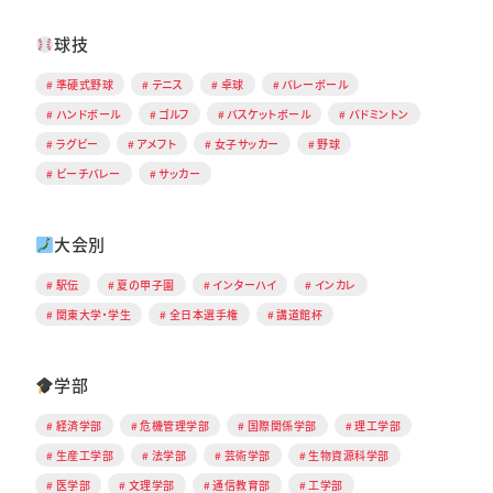
球技
準硬式野球
テニス
卓球
バレーボール
ハンドボール
ゴルフ
バスケットボール
バドミントン
ラグビー
アメフト
女子サッカー
野球
ビーチバレー
サッカー
大会別
駅伝
夏の甲子園
インターハイ
インカレ
関東大学・学生
全日本選手権
講道館杯
学部
経済学部
危機管理学部
国際関係学部
理工学部
生産工学部
法学部
芸術学部
生物資源科学部
医学部
文理学部
通信教育部
工学部