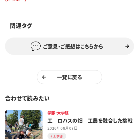
特集・企画
イベント
関連タグ
ご意見・ご感想はこちらから
購読
日大文芸賞
学生記者募集
お問い合わせ
一覧に戻る
合わせて読みたい
学部・大学院
工 ロハスの畑 工農を融合した挑戦
2026年08月07日
工学部