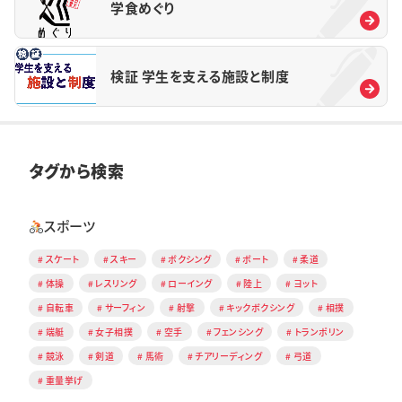
学食めぐり
検証 学生を支える施設と制度
タグから検索
スポーツ
スケート
スキー
ボクシング
ボート
柔道
体操
レスリング
ローイング
陸上
ヨット
自転車
サーフィン
射撃
キックボクシング
相撲
端艇
女子相撲
空手
フェンシング
トランポリン
競泳
剣道
馬術
チアリーディング
弓道
重量挙げ