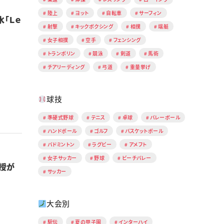
陸上
ヨット
自転車
サーフィン
「Ｌｅ
射撃
キックボクシング
相撲
端艇
女子相撲
空手
フェンシング
トランポリン
競泳
剣道
馬術
チアリーディング
弓道
重量挙げ
球技
準硬式野球
テニス
卓球
バレーボール
ハンドボール
ゴルフ
バスケットボール
バドミントン
ラグビー
アメフト
女子サッカー
野球
ビーチバレー
授が
サッカー
大会別
駅伝
夏の甲子園
インターハイ