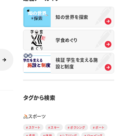
知の世界を探索
学食めぐり
検証 学生を支える施
設と制度
タグから検索
スポーツ
スケート
スキー
ボクシング
ボート
柔道
体操
レスリング
ローイング