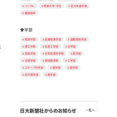
インカレ
関東大学・学生
全日本選手権
講道館杯
学部
経済学部
危機管理学部
国際関係学部
点
理工学部
生産工学部
法学部
芸術学部
生物資源科学部
医学部
文理学部
通信教育部
工学部
スポーツ科学部
薬学部
歯学部
松戸歯学部
商学部
日大新聞社からのお知らせ
一覧へ