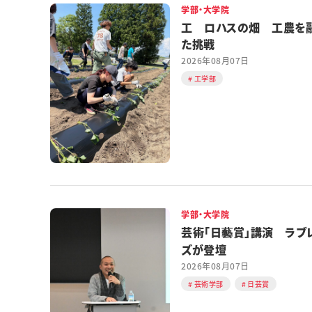
学部・大学院
工 ロハスの畑 工農を
た挑戦
2026年08月07日
工学部
学部・大学院
芸術「日藝賞」講演 ラブ
ズが登壇
2026年08月07日
芸術学部
日芸賞