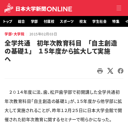
トップ
総合
学部
付属校
スポーツ
校友
学生社会
特集
イ
学部・大学院
2015年02月03日
トップ
全学共通 初年次教育科目 「自主創造
の基礎１」 １５年度から拡大して実施
総合
へ
学部・大学院
付属校
２０１４年度に法、歯、松戸歯学部で初開講した全学共通初
スポーツ
年次教育科目「自主創造の基礎１」が、１５年度から他学部に拡
校友
大して実施されることが、昨年１２月２５日に日本大学会館で開
催された初年次教育に関するセミナーで明らかになった。
学生社会