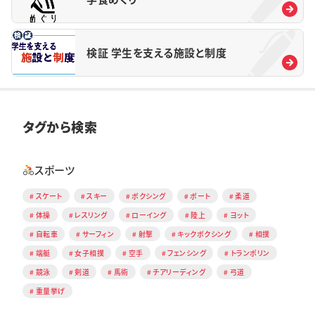
検証 学生を支える施設と制度
タグから検索
スポーツ
スケート
スキー
ボクシング
ボート
柔道
体操
レスリング
ローイング
陸上
ヨット
自転車
サーフィン
射撃
キックボクシング
相撲
端艇
女子相撲
空手
フェンシング
トランポリン
競泳
剣道
馬術
チアリーディング
弓道
重量挙げ