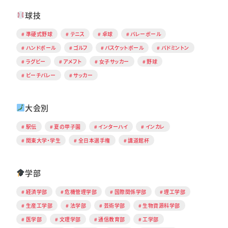
球技
準硬式野球
テニス
卓球
バレーボール
ハンドボール
ゴルフ
バスケットボール
バドミントン
ラグビー
アメフト
女子サッカー
野球
ビーチバレー
サッカー
大会別
駅伝
夏の甲子園
インターハイ
インカレ
関東大学・学生
全日本選手権
講道館杯
学部
経済学部
危機管理学部
国際関係学部
理工学部
生産工学部
法学部
芸術学部
生物資源科学部
医学部
文理学部
通信教育部
工学部