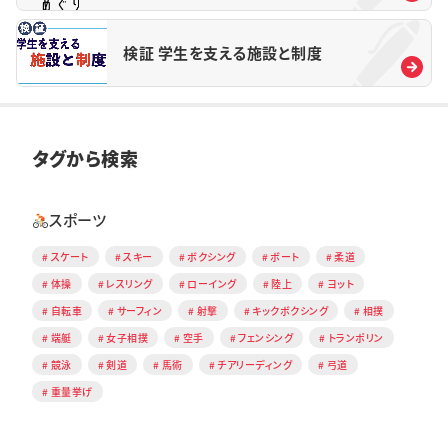
検証 学生を支える施設と制度
タグから検索
スポーツ
スケート
スキー
ボクシング
ボート
柔道
体操
レスリング
ローイング
陸上
ヨット
自転車
サーフィン
射撃
キックボクシング
相撲
端艇
女子相撲
空手
フェンシング
トランポリン
競泳
剣道
馬術
チアリーディング
弓道
重量挙げ