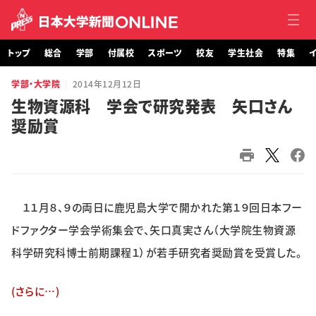
トップ
総合
学部
付属校
スポーツ
校友
学生社会
特集
イ
学部・大学院
2014年12月12日
トップ
生物資源科 学会で研究発表 矢口さん
奨励賞
総合
学部・大学院
付属校
１１月８、９の両日に鹿児島大学で開かれた第１９回日本フー
スポーツ
ドファクター学会学術集会で、矢口真実さん（大学院生物資源
科学研究科博士前期課程１）が若手研究者奨励賞を受賞した。
校友
(さらに…)
学生社会