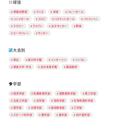
球技
準硬式野球
テニス
卓球
バレーボール
ハンドボール
ゴルフ
バスケットボール
バドミントン
ラグビー
アメフト
女子サッカー
野球
ビーチバレー
サッカー
大会別
駅伝
夏の甲子園
インターハイ
インカレ
関東大学・学生
全日本選手権
講道館杯
学部
経済学部
危機管理学部
国際関係学部
理工学部
生産工学部
法学部
芸術学部
生物資源科学部
医学部
文理学部
通信教育部
工学部
スポーツ科学部
薬学部
歯学部
松戸歯学部