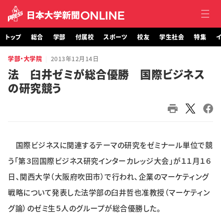
トップ
総合
学部
付属校
スポーツ
校友
学生社会
特集
イ
学部・大学院
2013年12月14日
トップ
法 臼井ゼミが総合優勝 国際ビジネス
の研究競う
総合
学部・大学院
付属校
国際ビジネスに関連するテーマの研究をゼミナール単位で競
スポーツ
う「第３回国際ビジネス研究インターカレッジ大会」が１１月１６
日、関西大学（大阪府吹田市）で行われ、企業のマーケティング
校友
戦略について発表した法学部の臼井哲也准教授（マーケティン
グ論）のゼミ生５人のグループが総合優勝した。
学生社会