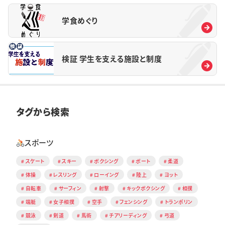
学食めぐり
検証 学生を支える施設と制度
タグから検索
スポーツ
スケート
スキー
ボクシング
ボート
柔道
体操
レスリング
ローイング
陸上
ヨット
自転車
サーフィン
射撃
キックボクシング
相撲
端艇
女子相撲
空手
フェンシング
トランポリン
競泳
剣道
馬術
チアリーディング
弓道