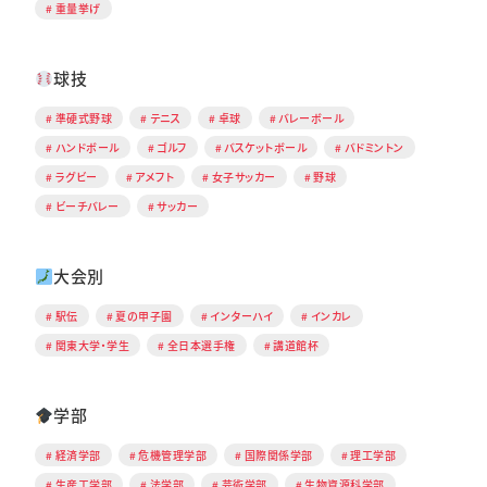
重量挙げ
球技
準硬式野球
テニス
卓球
バレーボール
ハンドボール
ゴルフ
バスケットボール
バドミントン
ラグビー
アメフト
女子サッカー
野球
ビーチバレー
サッカー
大会別
駅伝
夏の甲子園
インターハイ
インカレ
関東大学・学生
全日本選手権
講道館杯
学部
経済学部
危機管理学部
国際関係学部
理工学部
生産工学部
法学部
芸術学部
生物資源科学部