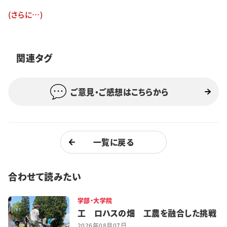
特集・企画
(さらに…)
イベント
関連タグ
購読
日大文芸賞
ご意見・ご感想はこちらから
学生記者募集
お問い合わせ
一覧に戻る
合わせて読みたい
学部・大学院
工 ロハスの畑 工農を融合した挑戦
2026年08月07日