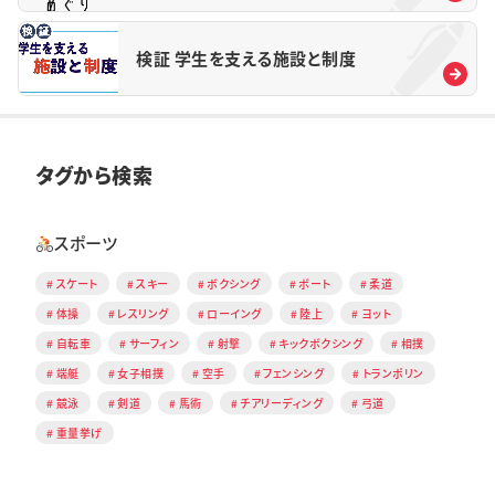
検証 学生を支える施設と制度
タグから検索
スポーツ
スケート
スキー
ボクシング
ボート
柔道
体操
レスリング
ローイング
陸上
ヨット
自転車
サーフィン
射撃
キックボクシング
相撲
端艇
女子相撲
空手
フェンシング
トランポリン
競泳
剣道
馬術
チアリーディング
弓道
重量挙げ