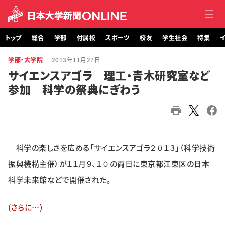
トップ
総合
学部
付属校
スポーツ
校友
学生社会
特集
イ
学部・大学院
2013年11月27日
トップ
サイエンスアゴラ 理工・青木研究室など
参加 科学の祭典にぎわう
総合
学部・大学院
付属校
科学の楽しさを広める「サイエンスアゴラ２０１３」（科学技術
スポーツ
振興機構主催）が１１月９、１０の両日に東京都江東区の日本
科学未来館などで開催された。
校友
(さらに…)
学生社会