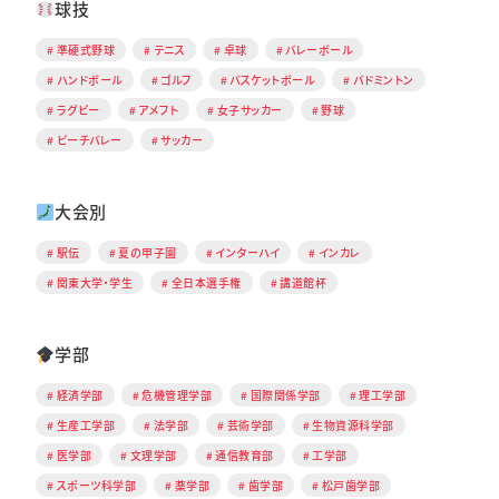
球技
準硬式野球
テニス
卓球
バレーボール
ハンドボール
ゴルフ
バスケットボール
バドミントン
ラグビー
アメフト
女子サッカー
野球
ビーチバレー
サッカー
大会別
駅伝
夏の甲子園
インターハイ
インカレ
関東大学・学生
全日本選手権
講道館杯
学部
経済学部
危機管理学部
国際関係学部
理工学部
生産工学部
法学部
芸術学部
生物資源科学部
医学部
文理学部
通信教育部
工学部
スポーツ科学部
薬学部
歯学部
松戸歯学部