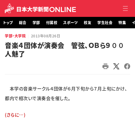
トップ
総合
学部
付属校
スポーツ
校友
学生社会
特集
イ
学部・大学院
2013年08月26日
トップ
音楽４団体が演奏会 管弦、ＯＢら９００
人魅了
総合
学部・大学院
付属校
本学の音楽サークル４団体が６月下旬から７月上旬にかけ、
スポーツ
都内で相次いで演奏会を催した。
校友
(さらに…)
学生社会