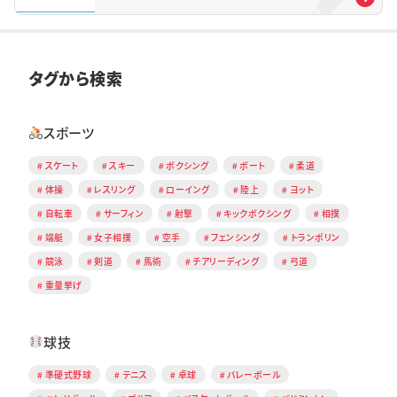
タグから検索
スポーツ
スケート
スキー
ボクシング
ボート
柔道
体操
レスリング
ローイング
陸上
ヨット
自転車
サーフィン
射撃
キックボクシング
相撲
端艇
女子相撲
空手
フェンシング
トランポリン
競泳
剣道
馬術
チアリーディング
弓道
重量挙げ
球技
準硬式野球
テニス
卓球
バレーボール