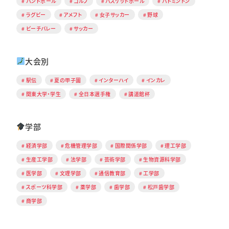
ハンドボール
ゴルフ
バスケットボール
バドミントン
ラグビー
アメフト
女子サッカー
野球
ビーチバレー
サッカー
大会別
駅伝
夏の甲子園
インターハイ
インカレ
関東大学・学生
全日本選手権
講道館杯
学部
経済学部
危機管理学部
国際関係学部
理工学部
生産工学部
法学部
芸術学部
生物資源科学部
医学部
文理学部
通信教育部
工学部
スポーツ科学部
薬学部
歯学部
松戸歯学部
商学部