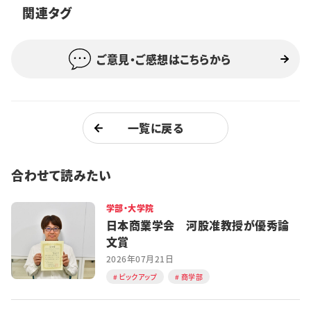
関連タグ
特集・企画
イベント
ご意見・ご感想はこちらから
購読
日大文芸賞
一覧に戻る
学生記者募集
お問い合わせ
合わせて読みたい
学部・大学院
日本商業学会 河股准教授が優秀論
文賞
2026年07月21日
ピックアップ
商学部