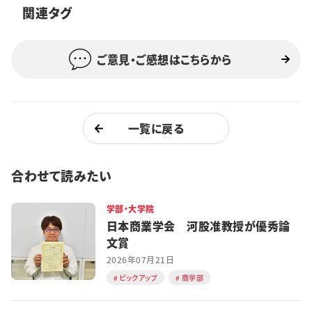
関連タグ
特集・企画
イベント
ご意見・ご感想はこちらから
購読
日大文芸賞
一覧に戻る
学生記者募集
お問い合わせ
合わせて読みたい
学部・大学院
日本商業学会 河股准教授が優秀論
文賞
2026年07月21日
ピックアップ
商学部