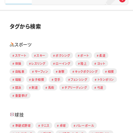
タグから検索
スポーツ
スケート
スキー
ボクシング
ボート
柔道
体操
レスリング
ローイング
陸上
ヨット
自転車
サーフィン
射撃
キックボクシング
相撲
端艇
女子相撲
空手
フェンシング
トランポリン
競泳
剣道
馬術
チアリーディング
弓道
重量挙げ
球技
準硬式野球
テニス
卓球
バレーボール