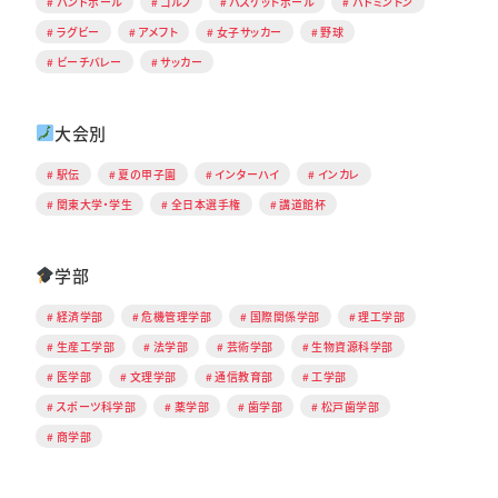
ハンドボール
ゴルフ
バスケットボール
バドミントン
ラグビー
アメフト
女子サッカー
野球
ビーチバレー
サッカー
大会別
駅伝
夏の甲子園
インターハイ
インカレ
関東大学・学生
全日本選手権
講道館杯
学部
経済学部
危機管理学部
国際関係学部
理工学部
生産工学部
法学部
芸術学部
生物資源科学部
医学部
文理学部
通信教育部
工学部
スポーツ科学部
薬学部
歯学部
松戸歯学部
商学部