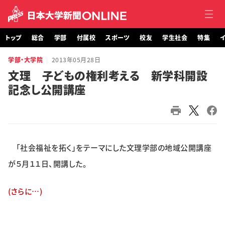
トップ
総合
学部
付属校
スポーツ
校友
学生社会
特集
イ
学部・大学院
2013年05月28日
トップ
文理 子どもの権利考える 新学科開設
記念し公開講座
総合
学部・大学院
付属校
「社会福祉を拓く」をテーマにした文理学部の地域公開講座
スポーツ
が５月１１日、開講した。
校友
(さらに…)
学生社会