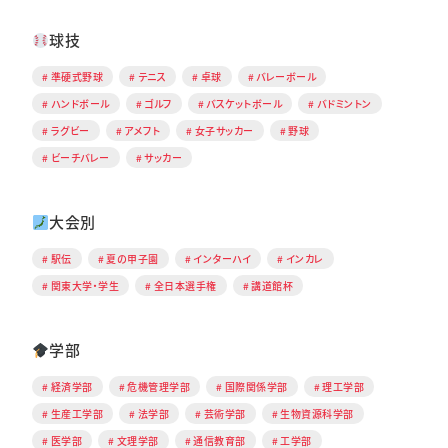
球技
準硬式野球
テニス
卓球
バレーボール
ハンドボール
ゴルフ
バスケットボール
バドミントン
ラグビー
アメフト
女子サッカー
野球
ビーチバレー
サッカー
大会別
駅伝
夏の甲子園
インターハイ
インカレ
関東大学・学生
全日本選手権
講道館杯
学部
経済学部
危機管理学部
国際関係学部
理工学部
生産工学部
法学部
芸術学部
生物資源科学部
医学部
文理学部
通信教育部
工学部