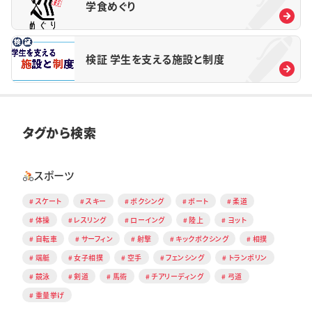
学食めぐり
検証 学生を支える施設と制度
タグから検索
スポーツ
スケート
スキー
ボクシング
ボート
柔道
体操
レスリング
ローイング
陸上
ヨット
自転車
サーフィン
射撃
キックボクシング
相撲
端艇
女子相撲
空手
フェンシング
トランポリン
競泳
剣道
馬術
チアリーディング
弓道
重量挙げ