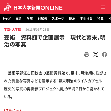
トップ
総合
学部
付属校
スポーツ
校友
学生社会
特集
イ
学部・大学院
2013年05月28日
トップ
芸術 資料館で企画展示 現代と幕末、明
治の写真
総合
学部・大学院
付属校
芸術学部江古田校舎の芸術資料館で、幕末、明治期に撮影さ
スポーツ
れた貴重な写真などを展示する「幕末明治のタイムカプセル｜
歴史的写真の再撮影プロジェクト展」が５月７日から開かれて
校友
いる。
学生社会
(さらに…)