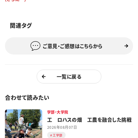
特集・企画
イベント
関連タグ
ご意見・ご感想はこちらから
購読
日大文芸賞
学生記者募集
お問い合わせ
一覧に戻る
合わせて読みたい
学部・大学院
工 ロハスの畑 工農を融合した挑戦
2026年08月07日
工学部