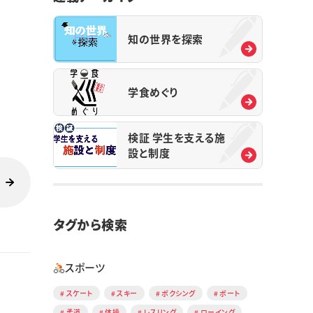
知の世界を探索
学食めぐり
検証 学生を支える施
設と制度
タグから検索
スポーツ
スケート
スキー
ボクシング
ボート
柔道
体操
レスリング
ローイング