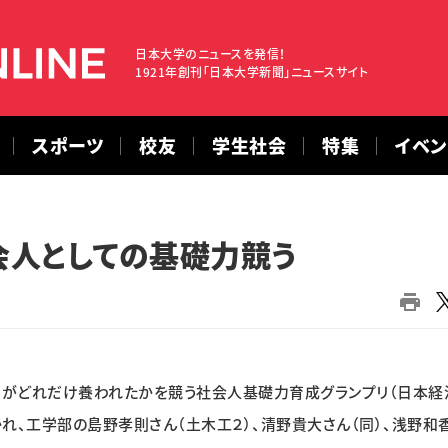
日本大学のニュースを発信！
1921年創刊「日本大学新聞」ニュースサイト
スポーツ
校友
学生社会
特集
イベ
会人としての基礎力競う
がどれだけ養われたかを競う社会人基礎力育成グランプリ（日本経
れ、工学部の島野孝則さん（土木工２）、清野貴大さん（同）、浅野和