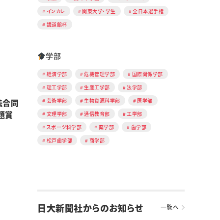
インカレ
関東大学・学生
全日本選手権
講道館杯
学部
経済学部
危機管理学部
国際関係学部
理工学部
生産工学部
法学部
法合同
芸術学部
生物資源科学部
医学部
題賞
文理学部
通信教育部
工学部
スポーツ科学部
薬学部
歯学部
松戸歯学部
商学部
日大新聞社からのお知らせ
一覧へ