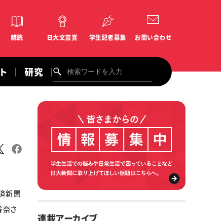
購読
日大文芸賞
学生記者募集
お問い合わせ
ント
研究
済新聞
香奈さ
連載アーカイブ