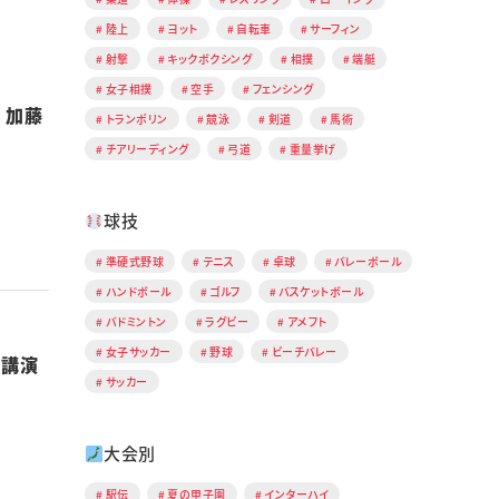
陸上
ヨット
自転車
サーフィン
射撃
キックボクシング
相撲
端艇
女子相撲
空手
フェンシング
 加藤
トランポリン
競泳
剣道
馬術
チアリーディング
弓道
重量挙げ
球技
準硬式野球
テニス
卓球
バレーボール
ハンドボール
ゴルフ
バスケットボール
バドミントン
ラグビー
アメフト
女子サッカー
野球
ビーチバレー
別講演
サッカー
大会別
駅伝
夏の甲子園
インターハイ