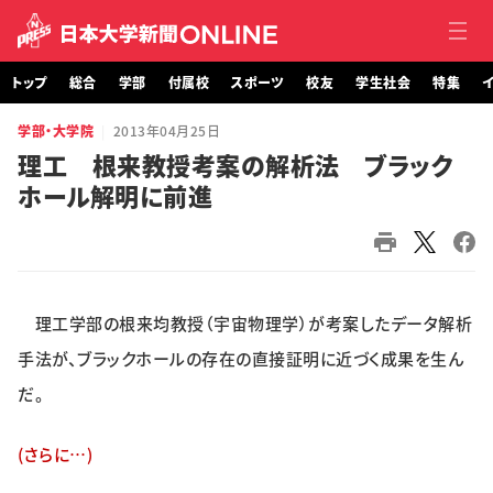
トップ
総合
学部
付属校
スポーツ
校友
学生社会
特集
イ
学部・大学院
2013年04月25日
トップ
理工 根来教授考案の解析法 ブラック
ホール解明に前進
総合
学部・大学院
付属校
理工学部の根来均教授（宇宙物理学）が考案したデータ解析
スポーツ
手法が、ブラックホールの存在の直接証明に近づく成果を生ん
だ。
校友
(さらに…)
学生社会