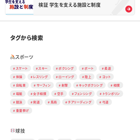
検証 学生を支える施設と制度
タグから検索
スポーツ
スケート
スキー
ボクシング
ボート
柔道
体操
レスリング
ローイング
陸上
ヨット
自転車
サーフィン
射撃
キックボクシング
相撲
端艇
女子相撲
空手
フェンシング
トランポリン
競泳
剣道
馬術
チアリーディング
弓道
重量挙げ
球技