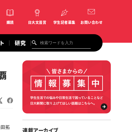
購読
日大文芸賞
学生記者募集
お問い合わせ
ント
研究
覇
益田拓
連載アーカイブ