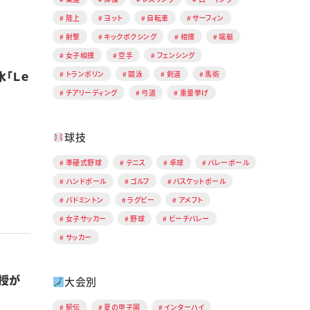
陸上
ヨット
自転車
サーフィン
射撃
キックボクシング
相撲
端艇
女子相撲
空手
フェンシング
「Ｌｅ
トランポリン
競泳
剣道
馬術
チアリーディング
弓道
重量挙げ
球技
準硬式野球
テニス
卓球
バレーボール
ハンドボール
ゴルフ
バスケットボール
バドミントン
ラグビー
アメフト
女子サッカー
野球
ビーチバレー
サッカー
授が
大会別
駅伝
夏の甲子園
インターハイ