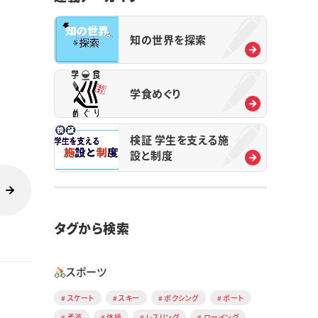
知の世界を探索
学食めぐり
検証 学生を支える施
設と制度
タグから検索
スポーツ
スケート
スキー
ボクシング
ボート
柔道
体操
レスリング
ローイング