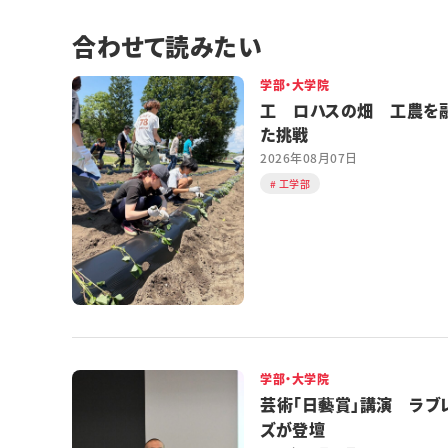
合わせて読みたい
学部・大学院
工 ロハスの畑 工農を
た挑戦
2026年08月07日
工学部
学部・大学院
芸術「日藝賞」講演 ラブ
ズが登壇