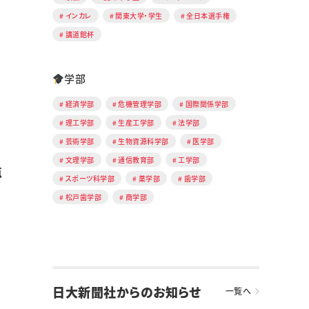
インカレ
関東大学・学生
全日本選手権
講道館杯
学部
経済学部
危機管理学部
国際関係学部
理工学部
生産工学部
法学部
芸術学部
生物資源科学部
医学部
文理学部
通信教育部
工学部
点
スポーツ科学部
薬学部
歯学部
松戸歯学部
商学部
日大新聞社からのお知らせ
一覧へ