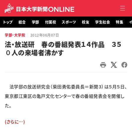
トップ
総合
学部
付属校
スポーツ
校友
学生社会
特集
イ
学部・大学院
2012年06月07日
トップ
法・放送研 春の番組発表１４作品 ３５
０人の来場者沸かす
総合
学部・大学院
付属校
法学部の放送研究会（柴田勇佑委員長＝新聞３）は５月５日、
スポーツ
東京都江東区の亀戸文化センターで春の番組発表会を開催し
た。
校友
(さらに…)
学生社会