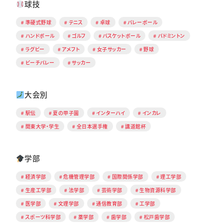
球技
準硬式野球
テニス
卓球
バレーボール
ハンドボール
ゴルフ
バスケットボール
バドミントン
ラグビー
アメフト
女子サッカー
野球
ビーチバレー
サッカー
大会別
駅伝
夏の甲子園
インターハイ
インカレ
関東大学・学生
全日本選手権
講道館杯
学部
経済学部
危機管理学部
国際関係学部
理工学部
生産工学部
法学部
芸術学部
生物資源科学部
医学部
文理学部
通信教育部
工学部
スポーツ科学部
薬学部
歯学部
松戸歯学部