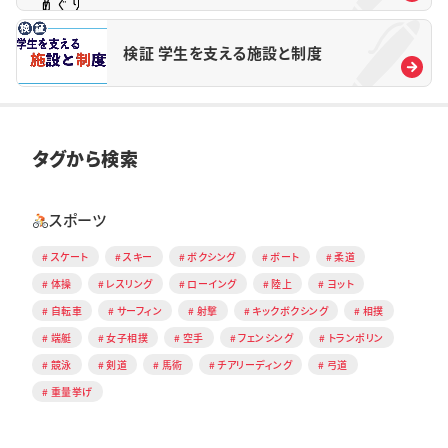
検証 学生を支える施設と制度
タグから検索
スポーツ
スケート
スキー
ボクシング
ボート
柔道
体操
レスリング
ローイング
陸上
ヨット
自転車
サーフィン
射撃
キックボクシング
相撲
端艇
女子相撲
空手
フェンシング
トランポリン
競泳
剣道
馬術
チアリーディング
弓道
重量挙げ