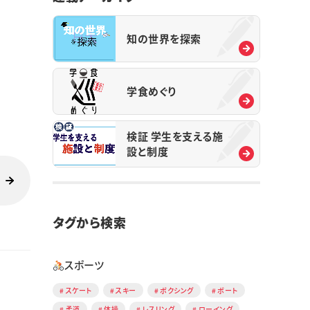
知の世界を探索
学食めぐり
検証 学生を支える施
設と制度
タグから検索
スポーツ
スケート
スキー
ボクシング
ボート
柔道
体操
レスリング
ローイング