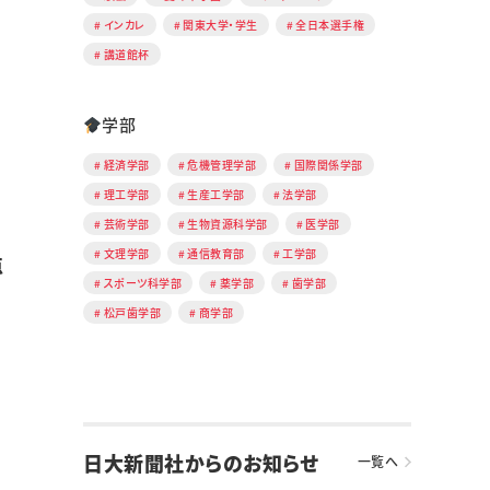
インカレ
関東大学・学生
全日本選手権
講道館杯
学部
経済学部
危機管理学部
国際関係学部
理工学部
生産工学部
法学部
芸術学部
生物資源科学部
医学部
文理学部
通信教育部
工学部
点
スポーツ科学部
薬学部
歯学部
松戸歯学部
商学部
日大新聞社からのお知らせ
一覧へ