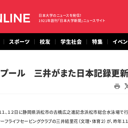
日本大学のニュースを発信！
1921年創刊「日本大学新聞」ニュースサイト
スポーツ
校友
学生社会
特集
イベ
生プール 三井がまた日本記録更
１、１２日に静岡県浜松市の古橋広之進記念浜松市総合水泳場で行
ーフライフセービングクラブの三井結里花（文理・体育２）が、昨年１