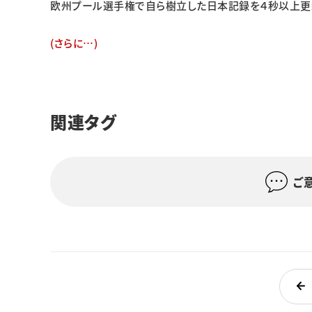
欧州プール選手権で自ら樹立した日本記録を４秒以上更新
(さらに…)
関連タグ
ご