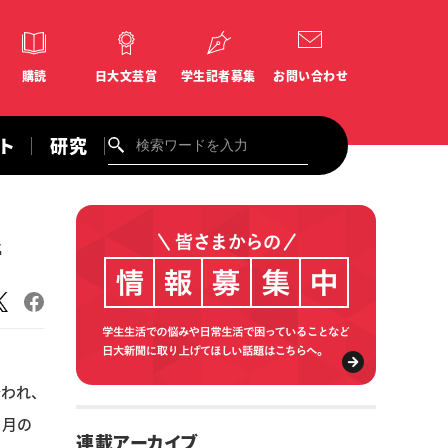
購読
日大文芸賞
学生記者募集
お問い合わせ
ント
研究
新
われ、
１月の
連載アーカイブ