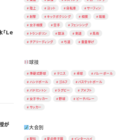
陸上
ヨット
自転車
サーフィン
射撃
キックボクシング
相撲
端艇
女子相撲
空手
フェンシング
「Ｌｅ
トランポリン
競泳
剣道
馬術
チアリーディング
弓道
重量挙げ
球技
準硬式野球
テニス
卓球
バレーボール
ハンドボール
ゴルフ
バスケットボール
バドミントン
ラグビー
アメフト
女子サッカー
野球
ビーチバレー
サッカー
授が
大会別
駅伝
夏の甲子園
インターハイ