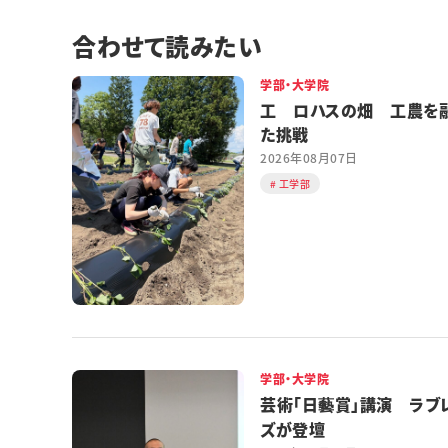
合わせて読みたい
学部・大学院
工 ロハスの畑 工農を
た挑戦
2026年08月07日
工学部
学部・大学院
芸術「日藝賞」講演 ラブ
ズが登壇