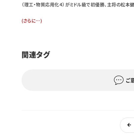
（理工・物質応用化４）がミドル級で初優勝、主将の松本健
(さらに…)
関連タグ
ご