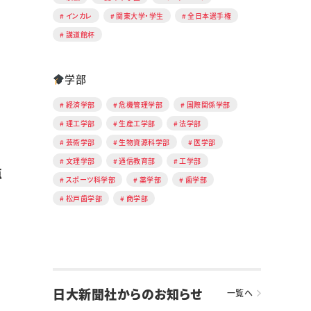
インカレ
関東大学・学生
全日本選手権
講道館杯
学部
経済学部
危機管理学部
国際関係学部
理工学部
生産工学部
法学部
芸術学部
生物資源科学部
医学部
文理学部
通信教育部
工学部
点
スポーツ科学部
薬学部
歯学部
松戸歯学部
商学部
日大新聞社からのお知らせ
一覧へ