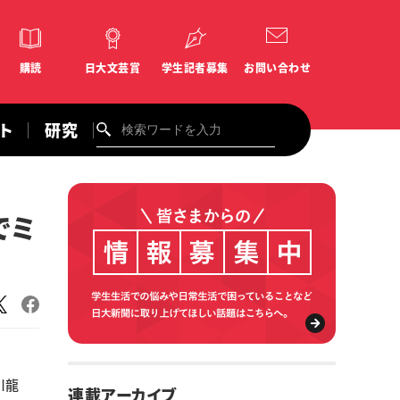
購読
日大文芸賞
学生記者募集
お問い合わせ
ント
研究
でミ
川龍
連載アーカイブ