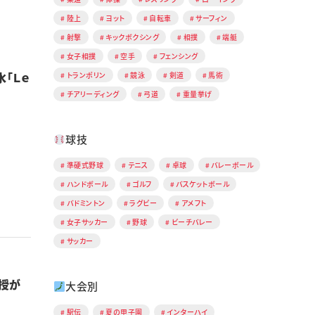
陸上
ヨット
自転車
サーフィン
射撃
キックボクシング
相撲
端艇
女子相撲
空手
フェンシング
「Ｌｅ
トランポリン
競泳
剣道
馬術
チアリーディング
弓道
重量挙げ
球技
準硬式野球
テニス
卓球
バレーボール
ハンドボール
ゴルフ
バスケットボール
バドミントン
ラグビー
アメフト
女子サッカー
野球
ビーチバレー
サッカー
授が
大会別
駅伝
夏の甲子園
インターハイ