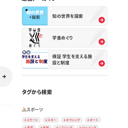
知の世界を探索
学食めぐり
検証 学生を支える施
設と制度
タグから検索
スポーツ
スケート
スキー
ボクシング
ボート
柔道
体操
レスリング
ローイング