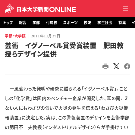
トップ
総合
学部
付属校
スポーツ
校友
学生社会
特集
イ
学部・大学院
2011年11月25日
トップ
芸術 イグノーベル賞受賞装置 肥田教
授らデザイン提供
総合
学部・大学院
付属校
一風変わった発明や研究に贈られる「イグノーベル賞」。こと
スポーツ
しの「化学賞」は国内のベンチャー企業が開発した、耳の聞こえ
ない人にもわさびの匂いで火災の発生を伝える「わさび火災警
校友
報装置」に決定した。実は、この警報装置のデザインを芸術学部
の肥田不二夫教授（インダストリアルデザイン）らが手掛けてい
学生社会