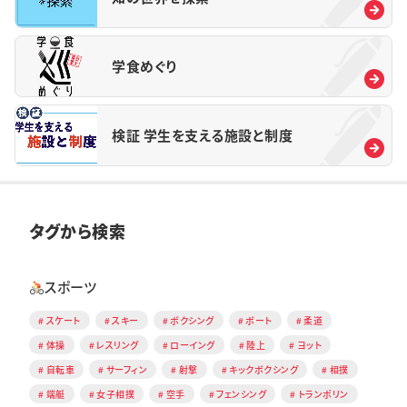
学食めぐり
検証 学生を支える施設と制度
タグから検索
スポーツ
スケート
スキー
ボクシング
ボート
柔道
体操
レスリング
ローイング
陸上
ヨット
自転車
サーフィン
射撃
キックボクシング
相撲
端艇
女子相撲
空手
フェンシング
トランポリン