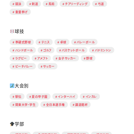
競泳
剣道
馬術
チアリーディング
弓道
重量挙げ
球技
準硬式野球
テニス
卓球
バレーボール
ハンドボール
ゴルフ
バスケットボール
バドミントン
ラグビー
アメフト
女子サッカー
野球
ビーチバレー
サッカー
大会別
駅伝
夏の甲子園
インターハイ
インカレ
関東大学・学生
全日本選手権
講道館杯
学部