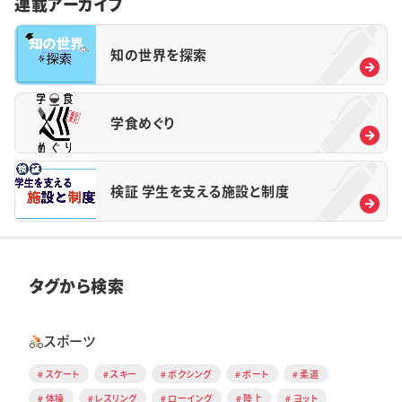
連載アーカイブ
知の世界を探索
学食めぐり
検証 学生を支える施設と制度
タグから検索
スポーツ
スケート
スキー
ボクシング
ボート
柔道
体操
レスリング
ローイング
陸上
ヨット