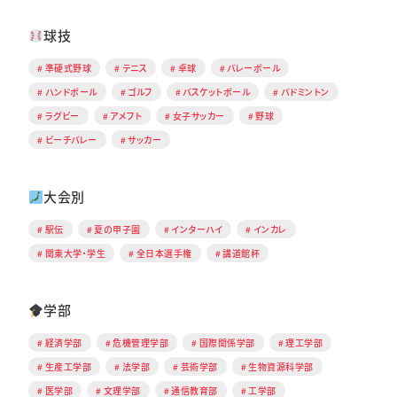
球技
準硬式野球
テニス
卓球
バレーボール
ハンドボール
ゴルフ
バスケットボール
バドミントン
ラグビー
アメフト
女子サッカー
野球
ビーチバレー
サッカー
大会別
駅伝
夏の甲子園
インターハイ
インカレ
関東大学・学生
全日本選手権
講道館杯
学部
経済学部
危機管理学部
国際関係学部
理工学部
生産工学部
法学部
芸術学部
生物資源科学部
医学部
文理学部
通信教育部
工学部