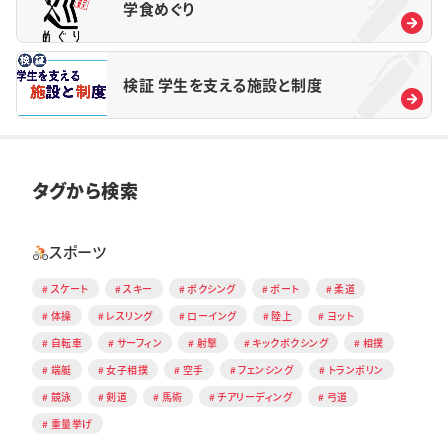
学食めぐり
検証 学生を支える施設と制度
タグから検索
スポーツ
スケート
スキー
ボクシング
ボート
柔道
体操
レスリング
ローイング
陸上
ヨット
自転車
サーフィン
射撃
キックボクシング
相撲
端艇
女子相撲
空手
フェンシング
トランポリン
競泳
剣道
馬術
チアリーディング
弓道
重量挙げ