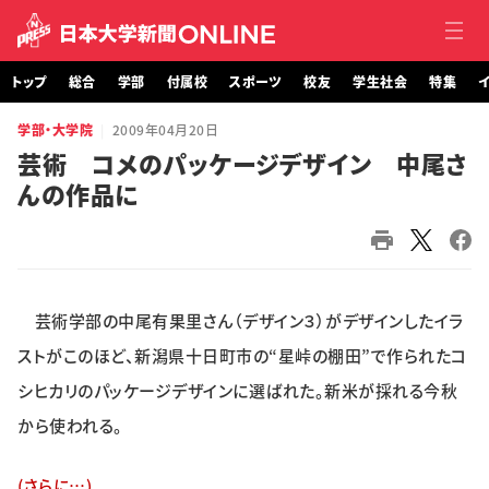
トップ
総合
学部
付属校
スポーツ
校友
学生社会
特集
イ
学部・大学院
2009年04月20日
トップ
芸術 コメのパッケージデザイン 中尾さ
んの作品に
総合
学部・大学院
付属校
芸術学部の中尾有果里さん（デザイン３）がデザインしたイラ
スポーツ
ストがこのほど、新潟県十日町市の“星峠の棚田”で作られたコ
シヒカリのパッケージデザインに選ばれた。新米が採れる今秋
校友
から使われる。
学生社会
(さらに…)