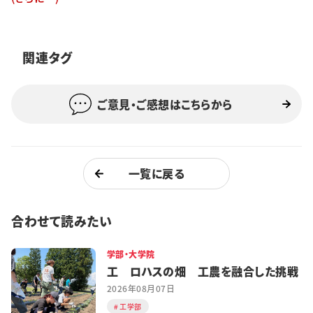
特集・企画
イベント
関連タグ
ご意見・ご感想はこちらから
購読
日大文芸賞
学生記者募集
お問い合わせ
一覧に戻る
合わせて読みたい
学部・大学院
工 ロハスの畑 工農を融合した挑戦
2026年08月07日
工学部