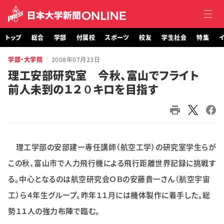
トップ
総合
学部
付属校
スポーツ
校友
学生社会
特集
イ
学部・大学院
2008年07月23日
トップ
理工安部研究室 今秋、富山でフライト
前人未到の１２０キロを目指す
総合
学部・大学院
付属校
理工学部の安部建一専任講師（航空工学）の研究室学生らが
スポーツ
この秋、富山市で人力飛行機による飛行距離世界記録に挑戦す
る。中心となるのは航空研究会ＯＢの安藤貴一さん（航空宇宙
校友
工）ら４年生グループ。昨年１１月には機体製作に着手した。総
勢１１人の強力布陣で臨む。
学生社会