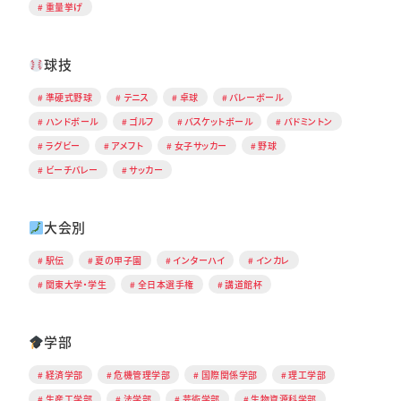
重量挙げ
球技
準硬式野球
テニス
卓球
バレーボール
ハンドボール
ゴルフ
バスケットボール
バドミントン
ラグビー
アメフト
女子サッカー
野球
ビーチバレー
サッカー
大会別
駅伝
夏の甲子園
インターハイ
インカレ
関東大学・学生
全日本選手権
講道館杯
学部
経済学部
危機管理学部
国際関係学部
理工学部
生産工学部
法学部
芸術学部
生物資源科学部