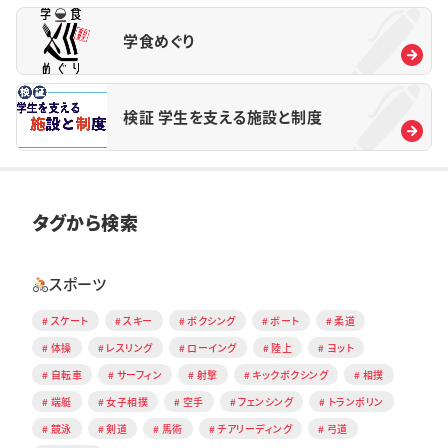
学食めぐり
検証 学生を支える施設と制度
タグから検索
スポーツ
スケート
スキー
ボクシング
ボート
柔道
体操
レスリング
ローイング
陸上
ヨット
自転車
サーフィン
射撃
キックボクシング
相撲
端艇
女子相撲
空手
フェンシング
トランポリン
競泳
剣道
馬術
チアリーディング
弓道