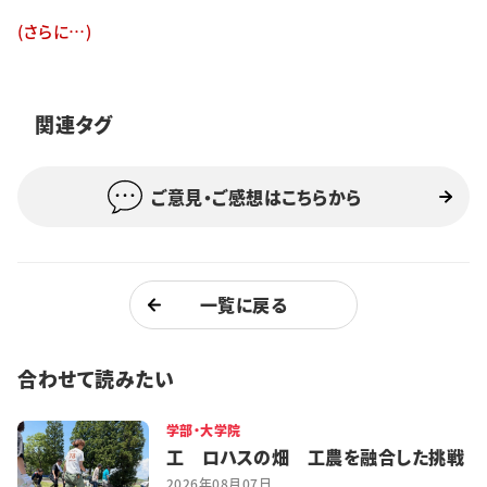
特集・企画
(さらに…)
イベント
関連タグ
購読
日大文芸賞
ご意見・ご感想はこちらから
学生記者募集
お問い合わせ
一覧に戻る
合わせて読みたい
学部・大学院
工 ロハスの畑 工農を融合した挑戦
2026年08月07日