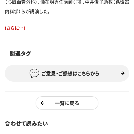
（心臓血管外科）、瀨在明専任講師（同）、中井俊子助教（循環器
特集・企画
内科学）らが講演した。
イベント
(さらに…)
購読
日大文芸賞
関連タグ
学生記者募集
お問い合わせ
ご意見・ご感想はこちらから
一覧に戻る
合わせて読みたい