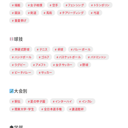
端艇
女子相撲
空手
フェンシング
トランポリン
競泳
剣道
馬術
チアリーディング
弓道
重量挙げ
球技
準硬式野球
テニス
卓球
バレーボール
ハンドボール
ゴルフ
バスケットボール
バドミントン
ラグビー
アメフト
女子サッカー
野球
ビーチバレー
サッカー
大会別
駅伝
夏の甲子園
インターハイ
インカレ
関東大学・学生
全日本選手権
講道館杯
学部