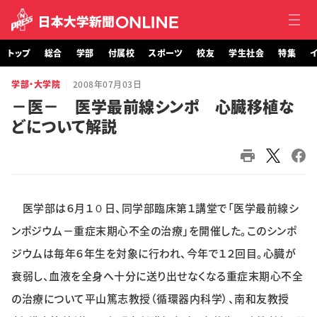
トップ
総合
学部
付属校
スポーツ
校友
学生社会
特集
イ
学部・大学院
2008年07月03日
トップ
－医－ 医学最前線シンポ 心臓移植な
どについて解説
総合
学部・大学院
付属校
医学部は６月１０日、同学部臨床第１講堂で「医学最前線シ
スポーツ
ンポジウム－重症末期心不全の治療」を開催した。このシンポ
ジウムは毎年６年生を対象に行われ、今年で１２回目。心臓が
校友
衰弱し、血液を全身へ十分に送り出せなくなる重症末期心不全
の治療について平山篤志教授（循環器内科学）、南和友教授
学生社会