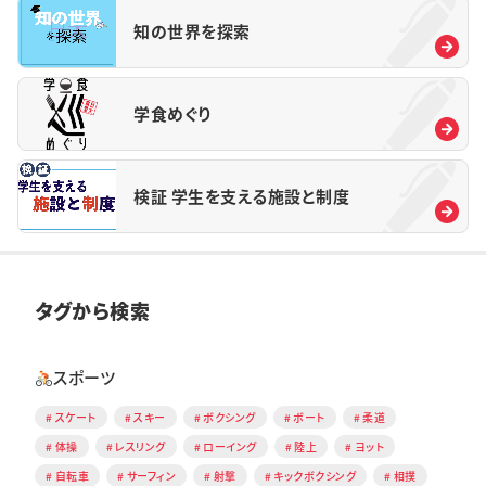
知の世界を探索
学食めぐり
検証 学生を支える施設と制度
タグから検索
スポーツ
スケート
スキー
ボクシング
ボート
柔道
体操
レスリング
ローイング
陸上
ヨット
自転車
サーフィン
射撃
キックボクシング
相撲