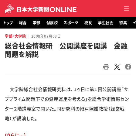
トップ
総合
学部
付属校
スポーツ
校友
学生社会
特集
イ
学部・大学院
2008年07月03日
トップ
総合社会情報研 公開講座を開講 金融
問題を解説
総合
学部・大学院
付属校
大学院総合社会情報研究科は、１４日に第１回公開講座「サ
スポーツ
ブプライム問題下での資産運用を考える」を総合学術情報セン
ター２階講義室で開いた。同研究科の階戸照雄教授（経営戦
校友
略）が講演した。
学生社会
(さらに…)