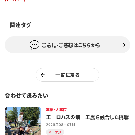
特集・企画
イベント
関連タグ
ご意見・ご感想はこちらから
購読
日大文芸賞
学生記者募集
お問い合わせ
一覧に戻る
合わせて読みたい
学部・大学院
工 ロハスの畑 工農を融合した挑戦
2026年08月07日
工学部