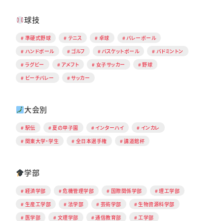
球技
準硬式野球
テニス
卓球
バレーボール
ハンドボール
ゴルフ
バスケットボール
バドミントン
ラグビー
アメフト
女子サッカー
野球
ビーチバレー
サッカー
大会別
駅伝
夏の甲子園
インターハイ
インカレ
関東大学・学生
全日本選手権
講道館杯
学部
経済学部
危機管理学部
国際関係学部
理工学部
生産工学部
法学部
芸術学部
生物資源科学部
医学部
文理学部
通信教育部
工学部