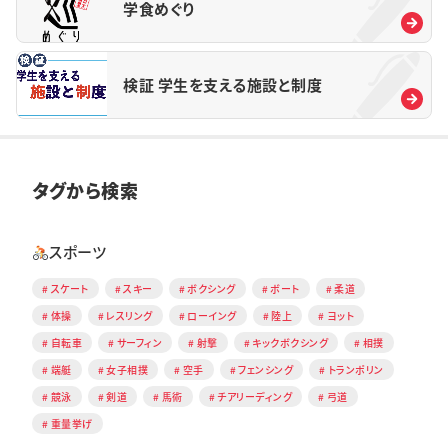
学食めぐり
検証 学生を支える施設と制度
タグから検索
スポーツ
スケート
スキー
ボクシング
ボート
柔道
体操
レスリング
ローイング
陸上
ヨット
自転車
サーフィン
射撃
キックボクシング
相撲
端艇
女子相撲
空手
フェンシング
トランポリン
競泳
剣道
馬術
チアリーディング
弓道
重量挙げ