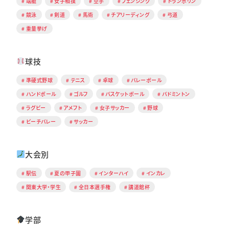
端艇
女子相撲
空手
フェンシング
トランポリン
競泳
剣道
馬術
チアリーディング
弓道
重量挙げ
球技
準硬式野球
テニス
卓球
バレーボール
ハンドボール
ゴルフ
バスケットボール
バドミントン
ラグビー
アメフト
女子サッカー
野球
ビーチバレー
サッカー
大会別
駅伝
夏の甲子園
インターハイ
インカレ
関東大学・学生
全日本選手権
講道館杯
学部