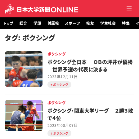
トップ
総合
学部
付属校
スポーツ
校友
学生社会
特集
イ
タグ: ボクシング
トップ
ボクシング
総合
ボクシング全日本 ＯＢの坪井が優勝
世界予選の代表に決まる
学部・大学院
2023年12月11日
ボクシング
付属校
スポーツ
ボクシング
ボクシング・関東大学リーグ ２勝３敗
校友
で４位
2023年08月07日
学生社会
ボクシング