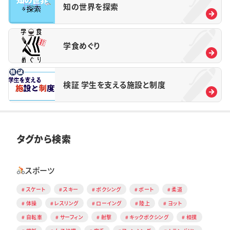
知の世界を探索
学食めぐり
検証 学生を支える施設と制度
タグから検索
スポーツ
スケート
スキー
ボクシング
ボート
柔道
体操
レスリング
ローイング
陸上
ヨット
自転車
サーフィン
射撃
キックボクシング
相撲