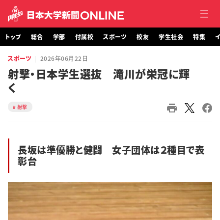
トップ
総合
学部
付属校
スポーツ
校友
学生社会
特集
イ
スポーツ
2026年06月22日
トップ
射撃・日本学生選抜 滝川が栄冠に輝
く
総合
射撃
学部・大学院
付属校
長坂は準優勝と健闘 女子団体は２種目で表
彰台
スポーツ
校友
学生社会