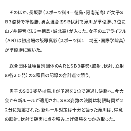
そのほか、長坂夢（スポーツ科４＝徳島・阿南光高）が女子Ｓ
Ｂ３姿勢で準優勝、男女混合のＳＢ伏射で滝川が準優勝、３位に
山ノ井碧音（法３＝徳島・城北高）が入った。女子のエアライフル
（ＡＲ）は初出場の飯塚真彩（スポーツ科１＝埼玉・国際学院高）
が準優勝に輝いた。
総合団体は種目別団体のＡＲとＳＢ３姿勢（膝射、伏射、立射
の各２０発）の２種目の記録の合計点で競う。
男子のＳＢ３姿勢は滝川が予選を１位で通過し決勝へ。今大
会から新ルールが適用され、ＳＢ３姿勢の決勝は制限時間が２
２分に短縮された。新ルール対策は十分と語った滝川は、得意
の膝射、伏射で確実に点を積み上げ優勝をつかみ取った。