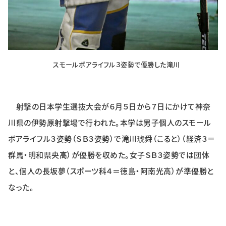
スモールボアライフル３姿勢で優勝した滝川
射撃の日本学生選抜大会が６月５日から７日にかけて神奈
川県の伊勢原射撃場で行われた。本学は男子個人のスモール
ボアライフル３姿勢（ＳＢ３姿勢）で滝川琥舜（こると）（経済３＝
群馬・明和県央高）が優勝を収めた。女子ＳＢ３姿勢では団体
と、個人の長坂夢（スポーツ科４＝徳島・阿南光高）が準優勝と
なった。