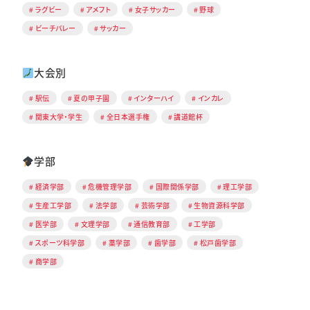
ラグビー
アメフト
女子サッカー
野球
ビーチバレー
サッカー
大会別
駅伝
夏の甲子園
インターハイ
インカレ
関東大学・学生
全日本選手権
講道館杯
学部
経済学部
危機管理学部
国際関係学部
理工学部
生産工学部
法学部
芸術学部
生物資源科学部
医学部
文理学部
通信教育部
工学部
スポーツ科学部
薬学部
歯学部
松戸歯学部
商学部