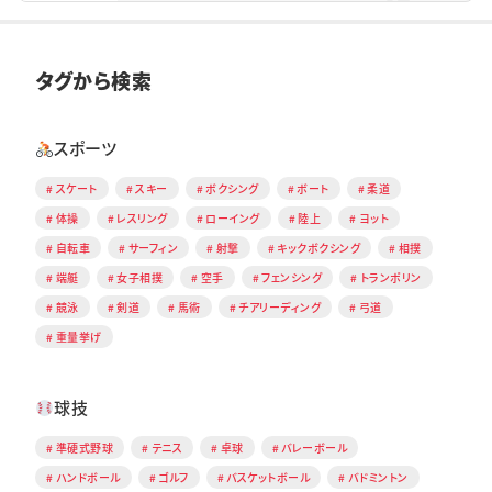
タグから検索
スポーツ
スケート
スキー
ボクシング
ボート
柔道
体操
レスリング
ローイング
陸上
ヨット
自転車
サーフィン
射撃
キックボクシング
相撲
端艇
女子相撲
空手
フェンシング
トランポリン
競泳
剣道
馬術
チアリーディング
弓道
重量挙げ
球技
準硬式野球
テニス
卓球
バレーボール
ハンドボール
ゴルフ
バスケットボール
バドミントン