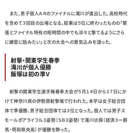
また、男子個人ＡＲのファイナルに滝川が進出した。高校時代
を含めて３回目の出場となる。結果は５位に終わったものの「緊
張とファイナル特有の短時間の中でも淡々と撃てるようにさら
に練習に励みたい」と次の大会への意気込みを語った。
射撃・関東学生春季
滝川が個人優勝
飯塚は初の準Ｖ
射撃の関東学生選手権春季大会が５月１４日から１７日にか
けて神奈川県の伊勢原射撃場で行われた。本学は女子総合団
体で準優勝、男子総合団体では３位となった。個人では男子ス
モールボアライフル３姿勢（ＳＢ３姿勢）で滝川琥舜（経済３＝群
馬・明和県央高）が優勝を飾った。