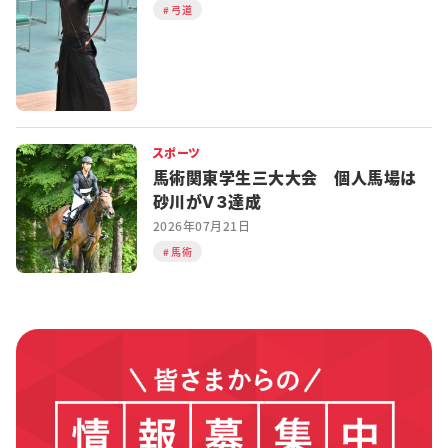
弓道
スポーツ
馬術関東学生三大大会 個人馬場は
砂川がＶ３達成
2026年07月21日
馬術