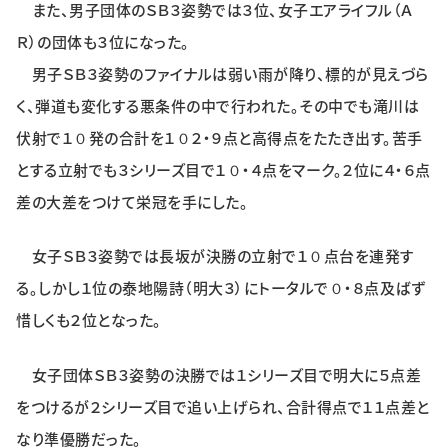
また、男子団体のＳＢ３姿勢では３位、女子エアライフル（Ａ
Ｒ）の団体も３位になった。
男子ＳＢ３姿勢のファイナルは弱い雨が降り、標的が見えづら
く、弾道も変化する悪条件の中で行われた。その中でも滝川は
伏射で１０発の合計を１０２・９点と高得点をたたき出す。苦手
とする立射でも３シリーズ目で１０・４点をマーク。２位に４・６点
差の大差をつけて栄冠を手にした。
女子ＳＢ３姿勢では長坂が決勝の立射で１０点台を連発す
る。しかし１位の泰地陽詩（明大３）にトータルで０・８点及ばず
惜しくも２位となった。
女子団体ＳＢ３姿勢の決勝では１シリーズ目で明大に５点差
をつけるが２シリーズ目で追い上げられ、合計得点で１１点差と
なり準優勝だった。