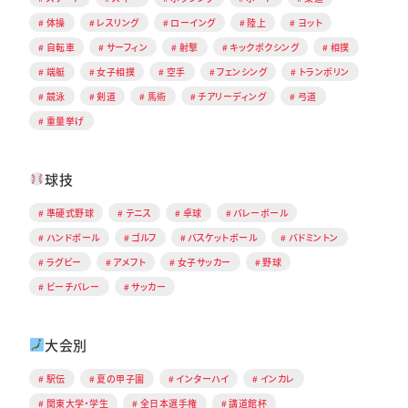
体操
レスリング
ローイング
陸上
ヨット
自転車
サーフィン
射撃
キックボクシング
相撲
端艇
女子相撲
空手
フェンシング
トランポリン
競泳
剣道
馬術
チアリーディング
弓道
重量挙げ
球技
準硬式野球
テニス
卓球
バレーボール
ハンドボール
ゴルフ
バスケットボール
バドミントン
ラグビー
アメフト
女子サッカー
野球
ビーチバレー
サッカー
大会別
駅伝
夏の甲子園
インターハイ
インカレ
関東大学・学生
全日本選手権
講道館杯