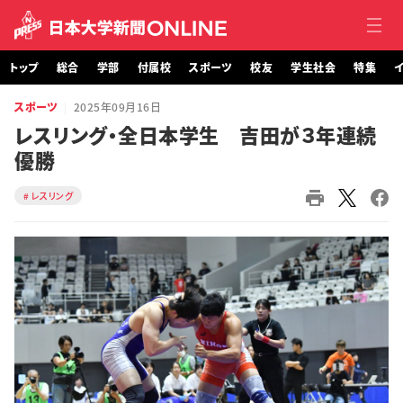
トップ
総合
学部
付属校
スポーツ
校友
学生社会
特集
イ
スポーツ
2025年09月16日
トップ
レスリング・全日本学生 吉田が３年連続
優勝
総合
レスリング
学部・大学院
付属校
スポーツ
校友
学生社会