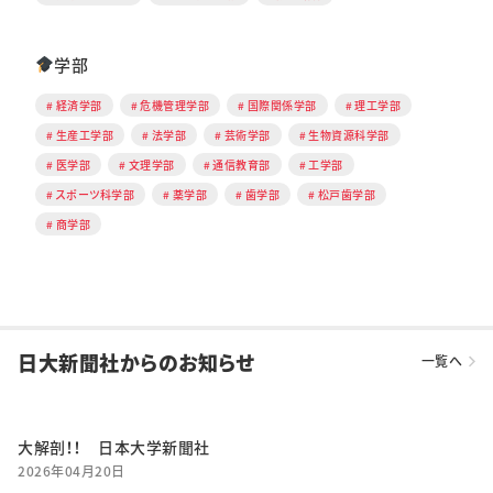
学部
経済学部
危機管理学部
国際関係学部
理工学部
生産工学部
法学部
芸術学部
生物資源科学部
医学部
文理学部
通信教育部
工学部
スポーツ科学部
薬学部
歯学部
松戸歯学部
商学部
日大新聞社からのお知らせ
一覧へ
大解剖！！ 日本大学新聞社
2026年04月20日