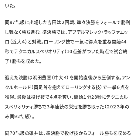
いた。
同97㌔級に出場した吉田は２回戦、準々決勝をフォールで勝利
し難なく勝ち進む。準決勝では、アブデルマレック・ラッファエッ
ロ（近大４）と対戦。ローリング技で一気に得点を重ね開始44
秒でテクニカルスペリオリティ（10点差がついた時点で試合終
了）勝ちを収めた。
迎えた決勝は浜田豊喜（中大４）を開始直後から圧倒する。アン
クルホールド（両足首を抱えてローリングする技）で一挙６点を
獲得。最後は投げ技で４点を奪い、開始１分28秒にテクニカル
スペリオリティ勝ちで３年連続の栄冠を勝ち取った（２0２３年の
み同92㌔級）。
同70㌔級の碓井は、準決勝で投げ技からフォール勝ちを収める