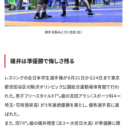
特集・企画
イベント
相手を掴みに行く吉田（右）
購読
日大文芸賞
学生記者募集
お問い合わせ
碓井は準優勝で悔しさ残る
レスリングの全日本学生選手権が８月21日から24日まで東京
都世田谷区の駒沢オリンピック公園総合運動場体育館で行わ
れた。男子フリースタイル97㌔級の吉田アラシ（スポーツ科４＝
埼玉・花咲徳栄高）が３年連続優勝を果たし、優秀選手賞に選
ばれた。
また、同70㌔級の碓井晴登（法３＝大垣日大高）が準優勝に輝