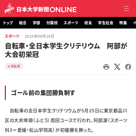
トップ
総合
学部
付属校
スポーツ
校友
学生社会
特集
イ
スポーツ
2025年06月24日
トップ
自転車・全日本学生クリテリウム 阿部が
大会初栄冠
総合
自転車
学部・大学院
付属校
ゴール前の集団勝負制す
スポーツ
自転車の全日本学生クリテリウムが5月25日に東京都品川
校友
区の大井埠頭（ふとう）周回コースで行われ、阿部源（スポーツ
学生社会
科3＝愛媛・松山学院高）が初優勝を飾った。