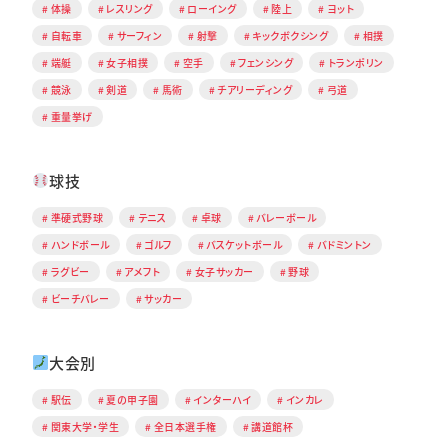
体操
レスリング
ローイング
陸上
ヨット
自転車
サーフィン
射撃
キックボクシング
相撲
端艇
女子相撲
空手
フェンシング
トランポリン
競泳
剣道
馬術
チアリーディング
弓道
重量挙げ
球技
準硬式野球
テニス
卓球
バレーボール
ハンドボール
ゴルフ
バスケットボール
バドミントン
ラグビー
アメフト
女子サッカー
野球
ビーチバレー
サッカー
大会別
駅伝
夏の甲子園
インターハイ
インカレ
関東大学・学生
全日本選手権
講道館杯