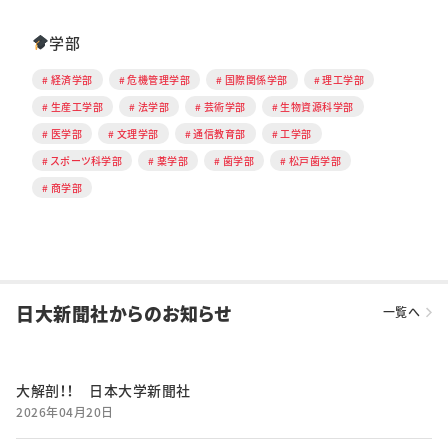
学部
経済学部
危機管理学部
国際関係学部
理工学部
生産工学部
法学部
芸術学部
生物資源科学部
医学部
文理学部
通信教育部
工学部
スポーツ科学部
薬学部
歯学部
松戸歯学部
商学部
日大新聞社からのお知らせ
一覧へ
大解剖！！ 日本大学新聞社
2026年04月20日