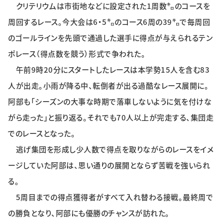
クリテリウムは市街地などに設定された1周数㌔のコースを
特集・企画
周回するレース。今大会は6・5㌔のコース6周の39㌔で毎周回
イベント
のゴールラインを先頭で通過した選手に得点が与えられるテン
ポレース（得点数を競う）形式で争われた。
午前9時20分にスタートしたレースは本学勢15人を含む83
購読
日大文芸賞
人が出走。小雨が降る中、転倒者が出る過酷なレース展開に。
阿部も「シーズンの大事な時期で落車しないように気を付けな
学生記者募集
お問い合わせ
がら走った」と振り返る。それでも70人以上が完走する、集団走
でのレースとなった。
逃げ集団を形成し少人数で得点を取りながらのレースをイメ
ージしていた阿部は、思い通りの展開とならず苦戦を強いられ
る。
5周目までの得点獲得者がすべて入れ替わる接戦。最終周で
の勝負となり、阿部にも優勝のチャンスが訪れた。