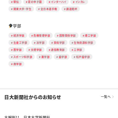
駅伝
夏の甲子園
インターハイ
インカレ
関東大学・学生
全日本選手権
講道館杯
学部
経済学部
危機管理学部
国際関係学部
理工学部
生産工学部
法学部
芸術学部
生物資源科学部
医学部
文理学部
通信教育部
工学部
スポーツ科学部
薬学部
歯学部
松戸歯学部
商学部
日大新聞社からのお知らせ
一覧へ
大解剖！！ 日本大学新聞社