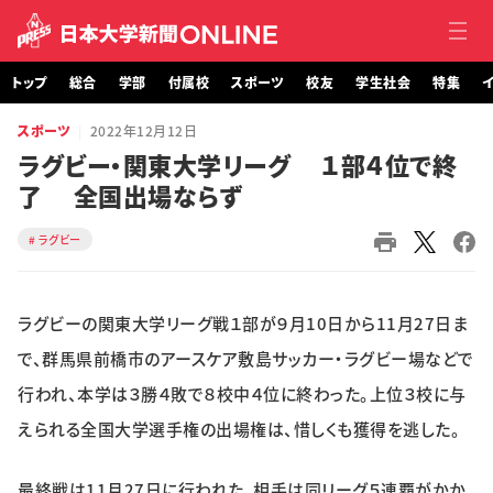
トップ
総合
学部
付属校
スポーツ
校友
学生社会
特集
イ
スポーツ
2022年12月12日
トップ
ラグビー・関東大学リーグ １部４位で終
了 全国出場ならず
総合
ラグビー
学部・大学院
付属校
ラグビーの関東大学リーグ戦１部が９月10日から11月27日ま
スポーツ
で、群馬県前橋市のアースケア敷島サッカー・ラグビー場などで
行われ、本学は３勝４敗で８校中４位に終わった。上位３校に与
校友
えられる全国大学選手権の出場権は、惜しくも獲得を逃した。
学生社会
最終戦は11月27日に行われた。相手は同リーグ５連覇がかか