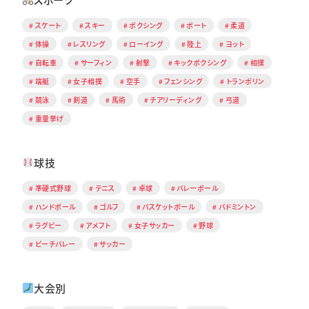
スケート
スキー
ボクシング
ボート
柔道
体操
レスリング
ローイング
陸上
ヨット
自転車
サーフィン
射撃
キックボクシング
相撲
端艇
女子相撲
空手
フェンシング
トランポリン
競泳
剣道
馬術
チアリーディング
弓道
重量挙げ
球技
準硬式野球
テニス
卓球
バレーボール
ハンドボール
ゴルフ
バスケットボール
バドミントン
ラグビー
アメフト
女子サッカー
野球
ビーチバレー
サッカー
大会別