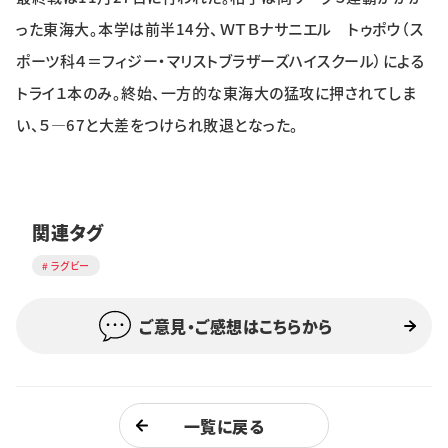
特集・企画
った東海大。本学は前半14分、ＷＴＢナサニエル トゥポウ（ス
ポーツ科４＝フィジー・マリストブラザーズハイスクール）による
イベント
トライ１本のみ。終始、一方的な東海大の猛攻に押されてしま
い、５―67と大差をつけられ敗退となった。
購読
日大文芸賞
学生記者募集
お問い合わせ
関連タグ
ラグビー
ご意見・ご感想はこちらから
一覧に戻る