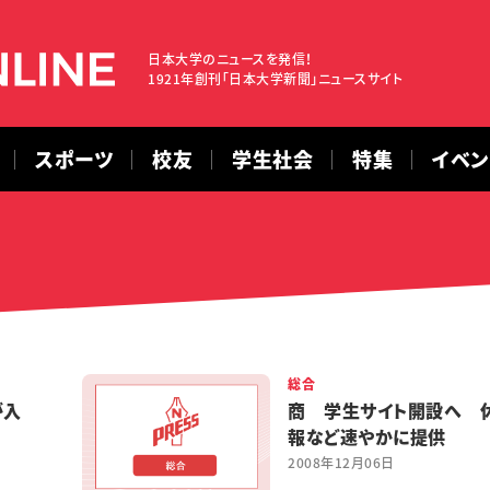
日本大学のニュースを発信！
1921年創刊「日本大学新聞」ニュースサイト
スポーツ
校友
学生社会
特集
イベ
総合
が入
商 学生サイト開設へ 
報など速やかに提供
2008年12月06日