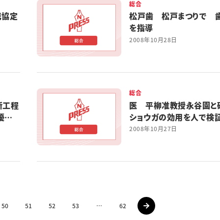
総合
携協定
松戸歯 松戸まつりで 
を指導
2008年10月28日
総合
新工程
医 平柳准教授永谷園
優秀
ショウガの効用を人で検
2008年10月27日
50
51
52
53
…
62