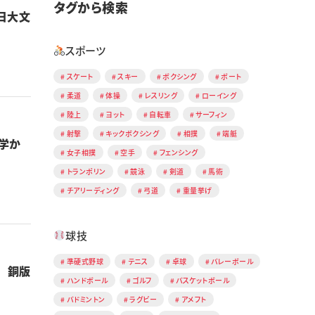
タグから検索
日大文
スポーツ
スケート
スキー
ボクシング
ボート
柔道
体操
レスリング
ローイング
陸上
ヨット
自転車
サーフィン
射撃
キックボクシング
相撲
端艇
学か
女子相撲
空手
フェンシング
トランポリン
競泳
剣道
馬術
チアリーディング
弓道
重量挙げ
球技
準硬式野球
テニス
卓球
バレーボール
 銅版
ハンドボール
ゴルフ
バスケットボール
バドミントン
ラグビー
アメフト