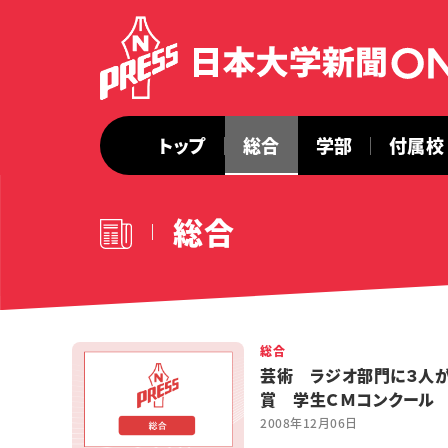
トップ
総合
学部
付属校
総合
総合
芸術 ラジオ部門に３人
賞 学生ＣＭコンクール
2008年12月06日