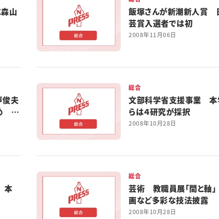
に森山
飯塚さんが新潮新人賞 
芸賞入選者では初
2008年11月06日
総合
戸俊夫
文部科学省支援事業 本
め 学
らは４研究が採択
2008年10月28日
総合
 本
芸術 教職員展「間と軸」
画など多彩な技法披露
2008年10月28日