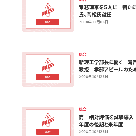
常務理事を５人に 新た
氏、髙松氏就任
2008年11月06日
総合
新理工学部長に聞く 滝
教授 学部アピールのた
部改革を始動
2008年10月28日
総合
商 相対評価を試験導入
年度の後期と来年度
2008年10月28日