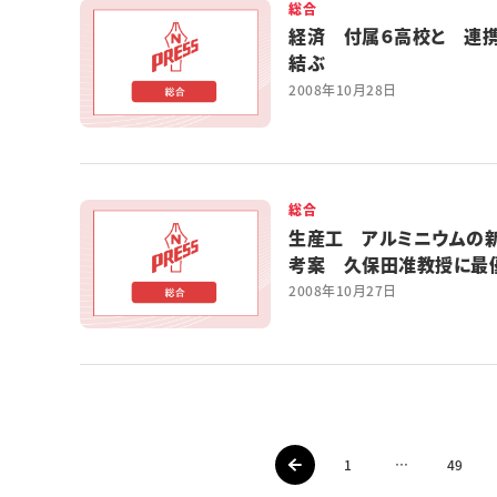
総合
経済 付属６高校と 連
結ぶ
2008年10月28日
総合
生産工 アルミニウムの
考案 久保田准教授に最
賞
2008年10月27日
1
…
49