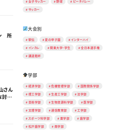
女子サッカー
野球
ビーチバレー
サッカー
大会別
ン 所
駅伝
夏の甲子園
インターハイ
インカレ
関東大学・学生
全日本選手権
講道館杯
学部
経済学部
危機管理学部
国際関係学部
山さん
理工学部
生産工学部
法学部
な討論
芸術学部
生物資源科学部
医学部
文理学部
通信教育部
工学部
スポーツ科学部
薬学部
歯学部
松戸歯学部
商学部