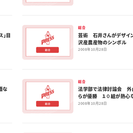
総合
ス」目
芸術 石井さんがデザイ
沢産農産物のシンボル
2008年10月28日
総合
語な
法学部で法律討論会 外
らが優勝 １０組が熱心
する
2008年10月28日