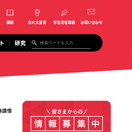
購読
日大文芸賞
学生記者募集
お問い合わせ
ント
研究
休講情