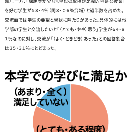
減）。一方、「課題等が少なく単位の取得が比較的容易な授業」
を好む学生が５３・４％（同３・０６％㌽増）と過半数を占めた。
交流面では学生の要望と現状に隔たりがあった。具体的には他
学部の学生と交流したいと「（とても・やや）思う」学生が６４・８
１％なのに対し、交流が「（よく・ときどき）あった」との回答割合
は３５・３１％にとどまった。