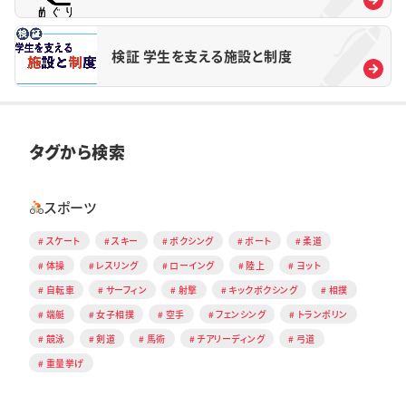
検証 学生を支える施設と制度
タグから検索
スポーツ
スケート
スキー
ボクシング
ボート
柔道
体操
レスリング
ローイング
陸上
ヨット
自転車
サーフィン
射撃
キックボクシング
相撲
端艇
女子相撲
空手
フェンシング
トランポリン
競泳
剣道
馬術
チアリーディング
弓道
重量挙げ