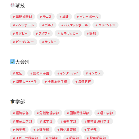
球技
準硬式野球
テニス
卓球
バレーボール
ハンドボール
ゴルフ
バスケットボール
バドミントン
ラグビー
アメフト
女子サッカー
野球
ビーチバレー
サッカー
大会別
駅伝
夏の甲子園
インターハイ
インカレ
関東大学・学生
全日本選手権
講道館杯
学部
経済学部
危機管理学部
国際関係学部
理工学部
生産工学部
法学部
芸術学部
生物資源科学部
医学部
文理学部
通信教育部
工学部
スポーツ科学部
薬学部
歯学部
松戸歯学部