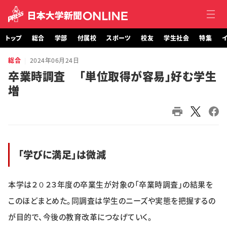
トップ
総合
学部
付属校
スポーツ
校友
学生社会
特集
イ
総合
2024年06月24日
トップ
卒業時調査 「単位取得が容易」好む学生
増
総合
学部・大学院
付属校
「学びに満足」は微減
スポーツ
本学は２０２３年度の卒業生が対象の「卒業時調査」の結果を
校友
このほどまとめた。同調査は学生のニーズや実態を把握するの
学生社会
が目的で、今後の教育改革につなげていく。