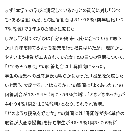
特集・企画
まず「本学での学びに満足しているか」との質問に対し「（とて
も・ある程度）満足」との回答割合は８１・９６％（前年度比１・２
イベント
７％㌽減）で２年ぶりの減少に転じた。
しかし「学科での学びは自分の興味・関心に合っていると思う
購読
日大文芸賞
か」「興味を持てるような授業を行う教員はいたか」「理解がし
やすいよう授業が工夫されていたか」との三つの質問について、
学生記者募集
お問い合わせ
「とてもそう思う」との回答割合は上昇傾向にあった。
学生の授業への出席意欲も明らかになった。「授業を欠席した
いと思う、欠席することはあるか」との質問に「よくあった」との
回答割合が１３・５４％（同０・５９％㌽増）、「ときどきあった」が
４４・９４％（同２・１３％㌽増）となり、それぞれ微増。
「どのような授業を好むか」との質問には「課題等が多く単位の
取得が大変な授業」を好む学生が４６・６％（同３・０６％㌽