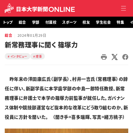
トップ
総合
学部
付属校
スポーツ
校友
学生社会
特集
イ
総合
2024年01月29日
トップ
新常務理事に聞く 篠塚力
総合
インタビュー
理事
学部・大学院
昨年末の澤田康広氏（副学長）、村井一吉氏（常務理事）の辞
付属校
任に伴い、新副学長に本学歯学部の中島一郎特任教授、新常
スポーツ
務理事に弁護士で本学の篠塚力前監事が就任した。ガバナン
ス体制や競技部運営など抜本的な改革にどう取り組むのか、新
校友
役員に方針を聞いた。 （聞き手=喜多瑞輝、写真=緒方桃子）
学生社会