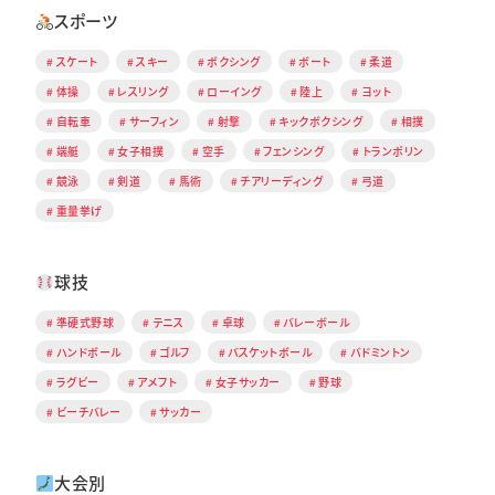
スポーツ
スケート
スキー
ボクシング
ボート
柔道
体操
レスリング
ローイング
陸上
ヨット
自転車
サーフィン
射撃
キックボクシング
相撲
端艇
女子相撲
空手
フェンシング
トランポリン
競泳
剣道
馬術
チアリーディング
弓道
重量挙げ
球技
準硬式野球
テニス
卓球
バレーボール
ハンドボール
ゴルフ
バスケットボール
バドミントン
ラグビー
アメフト
女子サッカー
野球
ビーチバレー
サッカー
大会別