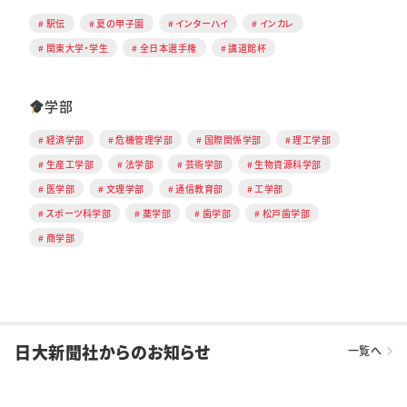
駅伝
夏の甲子園
インターハイ
インカレ
関東大学・学生
全日本選手権
講道館杯
学部
経済学部
危機管理学部
国際関係学部
理工学部
生産工学部
法学部
芸術学部
生物資源科学部
医学部
文理学部
通信教育部
工学部
スポーツ科学部
薬学部
歯学部
松戸歯学部
商学部
日大新聞社からのお知らせ
一覧へ