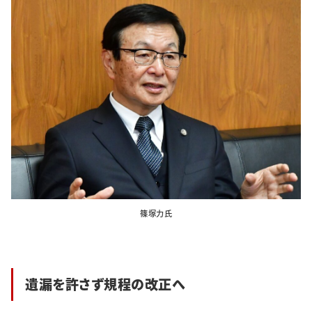
特集・企画
イベント
購読
日大文芸賞
学生記者募集
お問い合わせ
篠塚力氏
遺漏を許さず規程の改正へ