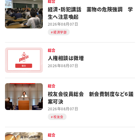
総合
経済・防犯講話 薬物の危険強調 学
生へ注意喚起
2026年08月07日
経済学部
総合
人権相談は微増
2026年08月07日
総合
校友会役員総会 新会費制度など６議
案可決
2026年08月07日
校友会
総合