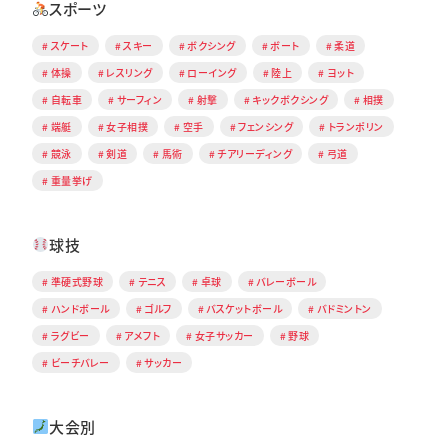
スポーツ
スケート
スキー
ボクシング
ボート
柔道
体操
レスリング
ローイング
陸上
ヨット
自転車
サーフィン
射撃
キックボクシング
相撲
端艇
女子相撲
空手
フェンシング
トランポリン
競泳
剣道
馬術
チアリーディング
弓道
重量挙げ
球技
準硬式野球
テニス
卓球
バレーボール
ハンドボール
ゴルフ
バスケットボール
バドミントン
ラグビー
アメフト
女子サッカー
野球
ビーチバレー
サッカー
大会別