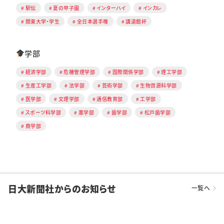
駅伝
夏の甲子園
インターハイ
インカレ
関東大学・学生
全日本選手権
講道館杯
学部
経済学部
危機管理学部
国際関係学部
理工学部
生産工学部
法学部
芸術学部
生物資源科学部
医学部
文理学部
通信教育部
工学部
スポーツ科学部
薬学部
歯学部
松戸歯学部
商学部
日大新聞社からのお知らせ
一覧へ