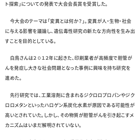
ト探索」についての発表で大会会長賞を受賞した。
特集・企画
今大会のテーマは「変異とは何か？」。変異が人・生物・社会
イベント
に与える影響を議論し、遺伝毒性研究の新たな方向性を生み出
すことを目的としている。
購読
日大文芸賞
白鳥さんは２０１２年に起きた、印刷業者が高頻度で胆管が
学生記者募集
お問い合わせ
んを発症し大きな社会問題となった事例に興味を持ち研究を
進めた。
先行研究では、工業溶剤に含まれるジクロロプロパンやジク
ロロメタンといったハロゲン系炭化水素が原因である可能性が
高いとされていた。しかし、その物質が胆管がんを引き起こすメ
カニズムはいまだ解明されていない。