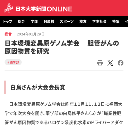
トップ
総合
学部
付属校
スポーツ
校友
学生社会
特集
イ
総合
2024年01月29日
トップ
日本環境変異原ゲノム学会 胆管がんの
原因物質を研究
総合
薬学部
学部・大学院
付属校
白鳥さんが大会会長賞
スポーツ
日本環境変異原ゲノム学会は昨年１１月１１、１２日に福岡大
校友
学で年次大会を開き、薬学部の白鳥修平さん（５）が「職業性胆
学生社会
管がん原因物質であるハロゲン系炭化水素のドライバーアダク