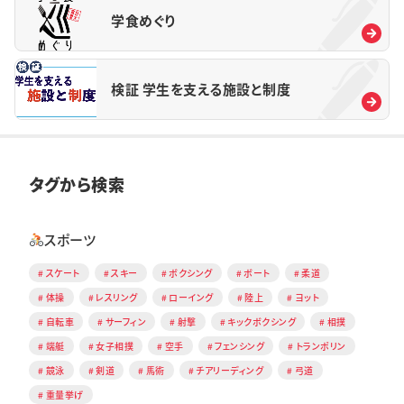
学食めぐり
検証 学生を支える施設と制度
タグから検索
スポーツ
スケート
スキー
ボクシング
ボート
柔道
体操
レスリング
ローイング
陸上
ヨット
自転車
サーフィン
射撃
キックボクシング
相撲
端艇
女子相撲
空手
フェンシング
トランポリン
競泳
剣道
馬術
チアリーディング
弓道
重量挙げ