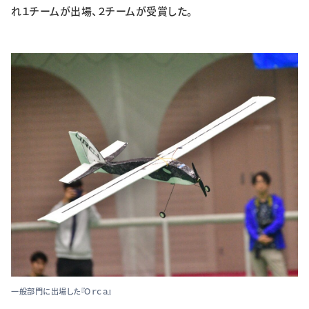
れ１チームが出場、２チームが受賞した。
特集・企画
イベント
購読
日大文芸賞
学生記者募集
お問い合わせ
一般部門に出場した『Ｏｒｃａ』