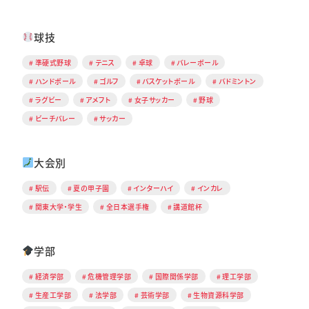
球技
準硬式野球
テニス
卓球
バレーボール
ハンドボール
ゴルフ
バスケットボール
バドミントン
ラグビー
アメフト
女子サッカー
野球
ビーチバレー
サッカー
大会別
駅伝
夏の甲子園
インターハイ
インカレ
関東大学・学生
全日本選手権
講道館杯
学部
経済学部
危機管理学部
国際関係学部
理工学部
生産工学部
法学部
芸術学部
生物資源科学部