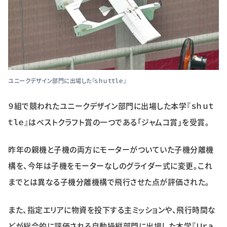
ユニークデザイン部門に出場した『ｓｈｕｔｔｌｅ』
９組で競われたユニークデザイン部門に出場した本学『ｓｈｕｔ
ｔｌｅ』はベストクラフト賞の一つである「ジャムコ賞」を受賞。
昨年の親機と子機の両方にモーターがついていた子機分離機
構を、今年は子機をモーターなしのグライダー式に変更。これ
までとは異なる子機分離機構で飛行させた点が評価された。
また、指定エリアに物資を投下する主ミッションや、飛行時間な
どが総合的に評価される自動操縦部門に出場した本学『Ｕｒａ