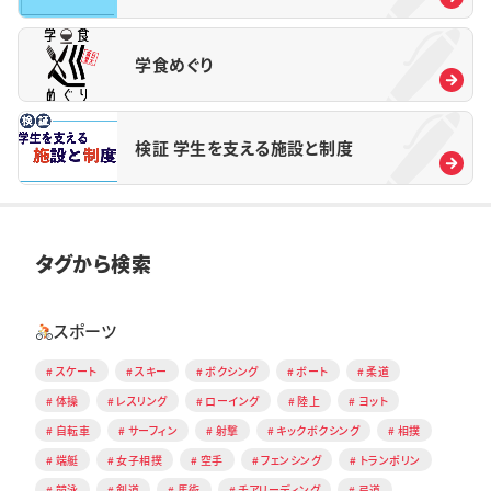
学食めぐり
検証 学生を支える施設と制度
タグから検索
スポーツ
スケート
スキー
ボクシング
ボート
柔道
体操
レスリング
ローイング
陸上
ヨット
自転車
サーフィン
射撃
キックボクシング
相撲
端艇
女子相撲
空手
フェンシング
トランポリン
競泳
剣道
馬術
チアリーディング
弓道