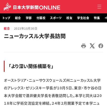
トップ
総合
学部
付属校
スポーツ
校友
学生社会
特集
イ
総合
2023年10月30日
トップ
ニューカッスル大学長訪問
総合
学部・大学院
「より深い関係構築を」
付属校
スポーツ
オーストラリア・ニューサウスウェールズ州ニューカッスル大学
のアレックス・ゼリンスキー学長が１0月５日、東京・市ケ谷の日
校友
本大学会館で酒井健夫学長を表敬訪問した。本学と同大は２0
学生社会
１８年に学術交流協定を締結。２４年２月開業予定で本学ニュ