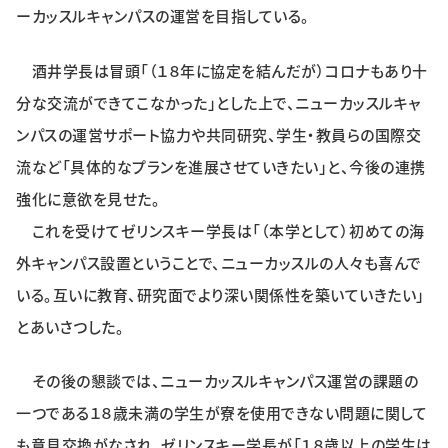
ーカッスルキャンパスの運営を目指している。
特集・企画
酒井学長は冒頭「（１８年に協定を結んだが）コロナもあり十
イベント
分な交流ができてこなかった」とした上で、ニューカッスルキャ
ンパスの運営サポート協力や共同研究、学生・教員らの国際交
購読
日大文芸賞
流など「具体的なプランを進展させていきたい」と、今後の連携
強化に意欲を見せた。
学生記者募集
お問い合わせ
これを受けてゼリンスキー学長は「（本学として）初めての海
外キャンパス設置ということで、ニューカッスルの人々も喜んで
いる。互いに教育、研究面でより深い関係性を築いていきたい」
とあいさつした。
その後の懇談では、ニューカッスルキャンパス運営の課題の
一つである１８歳未満の学生が寮を使用できない問題に関して
も意見交換がなされ、ゼリンスキー学長が「１８歳以上の学生は