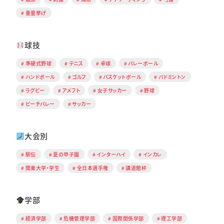
重量挙げ
球技
準硬式野球
テニス
卓球
バレーボール
ハンドボール
ゴルフ
バスケットボール
バドミントン
ラグビー
アメフト
女子サッカー
野球
ビーチバレー
サッカー
大会別
駅伝
夏の甲子園
インターハイ
インカレ
関東大学・学生
全日本選手権
講道館杯
学部
経済学部
危機管理学部
国際関係学部
理工学部