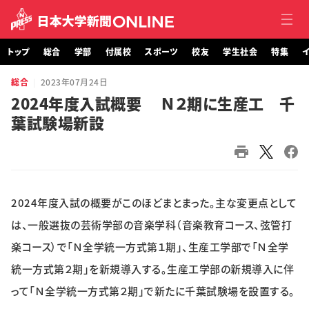
トップ
総合
学部
付属校
スポーツ
校友
学生社会
特集
イ
総合
2023年07月24日
トップ
2024年度入試概要 Ｎ２期に生産工 千
葉試験場新設
総合
学部・大学院
付属校
2024年度入試の概要がこのほどまとまった。主な変更点として
スポーツ
は、一般選抜の芸術学部の音楽学科（音楽教育コース、弦管打
楽コース）で「Ｎ全学統一方式第１期」、生産工学部で「Ｎ全学
校友
統一方式第２期」を新規導入する。生産工学部の新規導入に伴
って「Ｎ全学統一方式第２期」で新たに千葉試験場を設置する。
学生社会