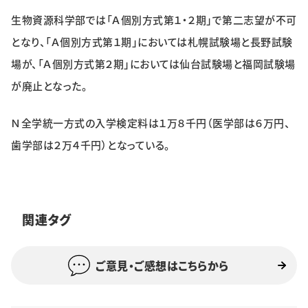
特集・企画
生物資源科学部では「Ａ個別方式第１・２期」で第二志望が不可
となり、「Ａ個別方式第１期」においては札幌試験場と長野試験
イベント
場が、「Ａ個別方式第２期」においては仙台試験場と福岡試験場
が廃止となった。
購読
日大文芸賞
Ｎ全学統一方式の入学検定料は１万８千円（医学部は６万円、
学生記者募集
お問い合わせ
歯学部は２万４千円）となっている。
関連タグ
ご意見・ご感想はこちらから