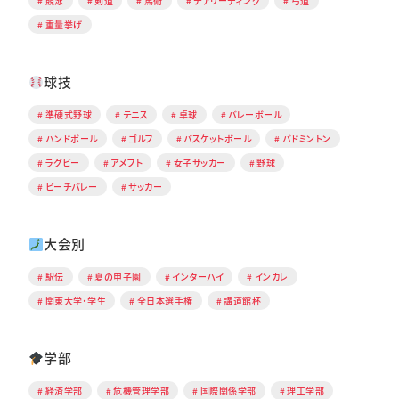
競泳
剣道
馬術
チアリーディング
弓道
重量挙げ
球技
準硬式野球
テニス
卓球
バレーボール
ハンドボール
ゴルフ
バスケットボール
バドミントン
ラグビー
アメフト
女子サッカー
野球
ビーチバレー
サッカー
大会別
駅伝
夏の甲子園
インターハイ
インカレ
関東大学・学生
全日本選手権
講道館杯
学部
経済学部
危機管理学部
国際関係学部
理工学部