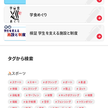
学食めぐり
検証 学生を支える施設と制度
タグから検索
スポーツ
スケート
スキー
ボクシング
ボート
柔道
体操
レスリング
ローイング
陸上
ヨット
自転車
サーフィン
射撃
キックボクシング
相撲
端艇
女子相撲
空手
フェンシング
トランポリン