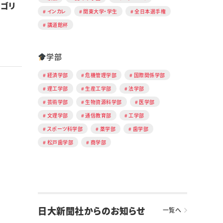
ルゴリ
インカレ
関東大学・学生
全日本選手権
講道館杯
学部
経済学部
危機管理学部
国際関係学部
理工学部
生産工学部
法学部
芸術学部
生物資源科学部
医学部
文理学部
通信教育部
工学部
スポーツ科学部
薬学部
歯学部
松戸歯学部
商学部
日大新聞社からのお知らせ
一覧へ