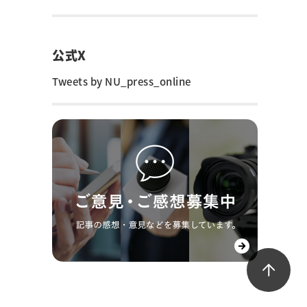
公式X
Tweets by NU_press_online