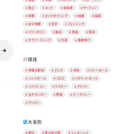
陸上
ヨット
自転車
サーフィン
射撃
キックボクシング
相撲
端艇
女子相撲
空手
フェンシング
トランポリン
競泳
剣道
馬術
チアリーディング
弓道
重量挙げ
球技
準硬式野球
テニス
卓球
バレーボール
ハンドボール
ゴルフ
バスケットボール
バドミントン
ラグビー
アメフト
女子サッカー
野球
ビーチバレー
サッカー
大会別
駅伝
夏の甲子園
インターハイ