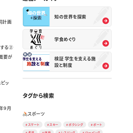
知の世界を探索
同計画
学食めぐり
営する②
概要が
検証 学生を支える施
設と制度
急ピッ
タグから検索
年９月
スポーツ
スケート
スキー
ボクシング
ボート
柔道
体操
レスリング
ローイング