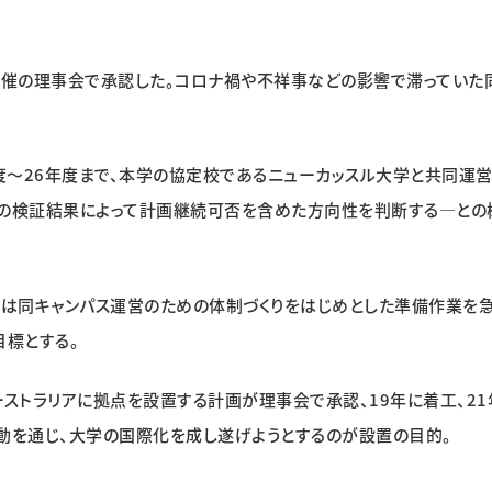
開催の理事会で承認した。コロナ禍や不祥事などの影響で滞っていた
年度～26年度まで、本学の協定校であるニューカッスル大学と共同運
度の検証結果によって計画継続可否を含めた方向性を判断する―との
在は同キャンパス運営のための体制づくりをはじめとした準備作業を
目標とする。
ストラリアに拠点を設置する計画が理事会で承認、19年に着工、21
動を通じ、大学の国際化を成し遂げようとするのが設置の目的。