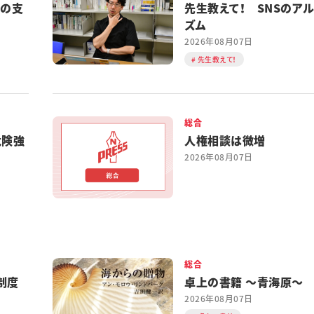
都の支
先生教えて！ SNSのア
ズム
2026年08月07日
先生教えて！
総合
危険強
人権相談は微増
2026年08月07日
総合
制度
卓上の書籍 ～青海原～
2026年08月07日