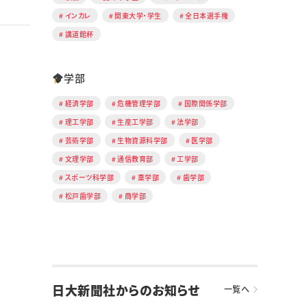
インカレ
関東大学・学生
全日本選手権
講道館杯
学部
経済学部
危機管理学部
国際関係学部
理工学部
生産工学部
法学部
芸術学部
生物資源科学部
医学部
文理学部
通信教育部
工学部
スポーツ科学部
薬学部
歯学部
松戸歯学部
商学部
日大新聞社からのお知らせ
一覧へ