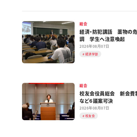
総合
経済・防犯講話 薬物の
調 学生へ注意喚起
2026年08月07日
経済学部
総合
校友会役員総会 新会費
など６議案可決
2026年08月07日
校友会