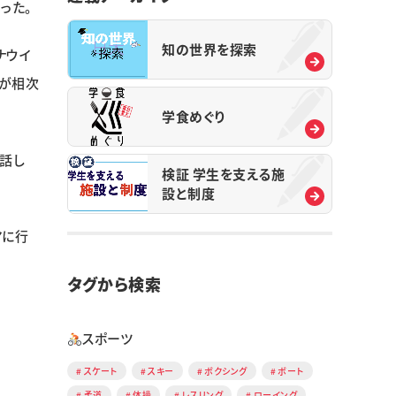
った。
知の世界を探索
ナウイ
が相次
学食めぐり
話し
検証 学生を支える施
設と制度
マに行
タグから検索
スポーツ
スケート
スキー
ボクシング
ボート
柔道
体操
レスリング
ローイング