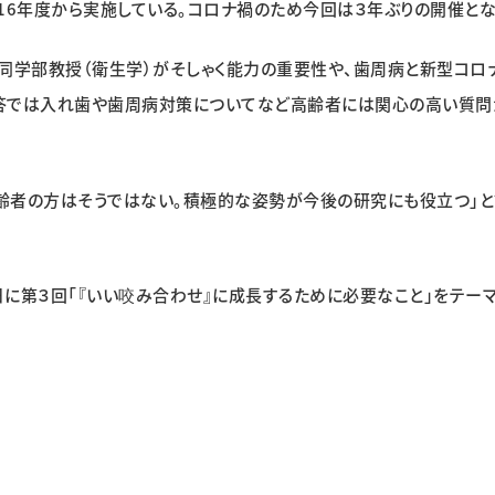
16年度から実施している。コロナ禍のため今回は３年ぶりの開催とな
同学部教授（衛生学）がそしゃく能力の重要性や、歯周病と新型コロ
答では入れ歯や歯周病対策についてなど高齢者には関心の高い質問
齢者の方はそうではない。積極的な姿勢が今後の研究にも役立つ」と
日に第３回「『いい咬み合わせ』に成長するために必要なこと」をテー