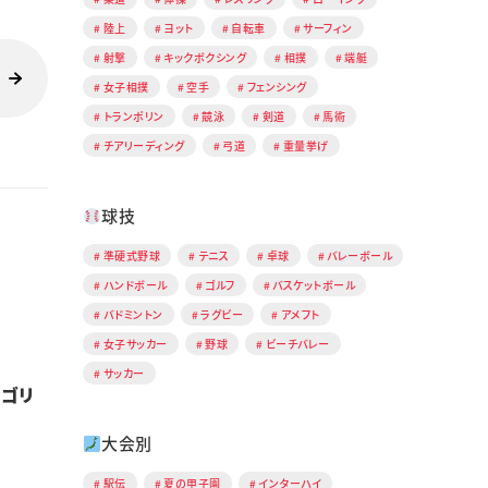
陸上
ヨット
自転車
サーフィン
射撃
キックボクシング
相撲
端艇
女子相撲
空手
フェンシング
トランポリン
競泳
剣道
馬術
チアリーディング
弓道
重量挙げ
球技
準硬式野球
テニス
卓球
バレーボール
ハンドボール
ゴルフ
バスケットボール
バドミントン
ラグビー
アメフト
女子サッカー
野球
ビーチバレー
サッカー
ルゴリ
大会別
駅伝
夏の甲子園
インターハイ