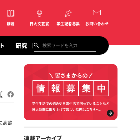
購読
日大文芸賞
学生記者募集
お問い合わせ
ント
研究
に高齢
連載アーカイブ