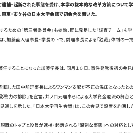
て逮捕・起訴された事態を受け、本学の抜本的な改革方策について
、東京・市ケ谷の日本大学会館で初会合を開いた。
するための「第三者委員会」も始動、既に発足した「調査チーム」も
は、加藤直人理事長・学長の下で、前理事長による「独裁」体制の一掃
兼任することになった加藤学長は、同月１０日、事件発覚後初の会見
に君臨した田中前理事長によるワンマン支配が不正の温床となったと
「影響力の排除」を宣言。井ノ口元理事らによる大学資金還流の舞台
見通しを示した。「日本大学再生会議」は、この会見で設置を約束し
、現職のトップと役員が逮捕・起訴される「深刻な事態」への対応とし