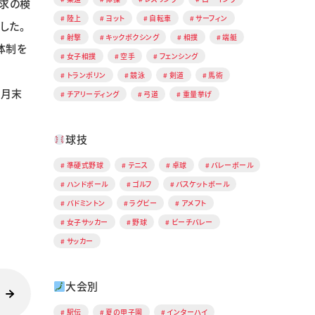
求の検
陸上
ヨット
自転車
サーフィン
した。
射撃
キックボクシング
相撲
端艇
体制を
女子相撲
空手
フェンシング
トランポリン
競泳
剣道
馬術
３月末
チアリーディング
弓道
重量挙げ
球技
準硬式野球
テニス
卓球
バレーボール
ハンドボール
ゴルフ
バスケットボール
バドミントン
ラグビー
アメフト
女子サッカー
野球
ビーチバレー
サッカー
大会別
駅伝
夏の甲子園
インターハイ