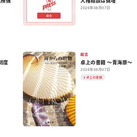
危険強
人権相談は微増
2026年08月07日
総合
制度
卓上の書籍 ～青海原～
2026年08月07日
卓上の書籍