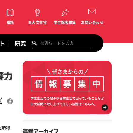
購読
日大文芸賞
学生記者募集
お問い合わせ
ント
研究
響力
れ所得
連載アーカイブ