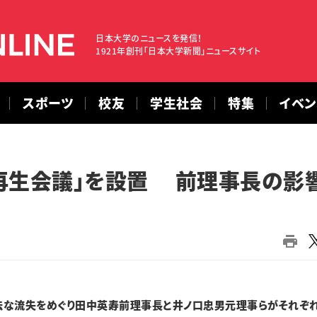
日本大学のニュースを発信！
1921年創刊「日本大学新聞」ニュースサイト
スポーツ
校友
学生社会
特集
イベ
再生会議」を設置 前理事長の影
法な流失をめぐり田中英寿前理事長と井ノ口忠男元理事らがそれぞ