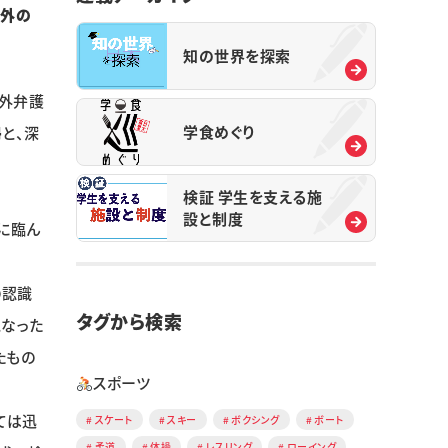
学外の
知の世界を探索
学外弁護
学食めぐり
と、深
検証 学生を支える施
設と制度
に臨ん
の認識
タグから検索
となった
たもの
スポーツ
ては迅
スケート
スキー
ボクシング
ボート
柔道
体操
レスリング
ローイング