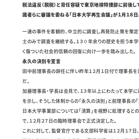
税法違反（脱税）と背任容疑で東京地検特捜部に前後し
識者らに審議を委ねる「日本大学再生会議」が１月１８日
一連の事件を客観的、中立的に調査し再発防止策を策定
士のみで調査を継続する。１３０年余りの歴史を担う本学
く傷ついた社会的信頼の回復に向け一歩を踏み出した。
永久の決別を宣言
田中前理事長の辞任に伴い昨年１２月１日付で理事長を
だ。
加藤理事長・学長は会見で、１３年以上にわたって本学
を示し、そうした体制からの「永久の決別」と前理事長の
日本大学事業部については「清算」を視野に処理するとの
で、１２月２７日の臨時理事会で正式決定した。
これに対して、監督官庁である文部科学省は１２月１７日