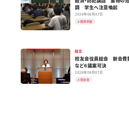
経済・防犯講話 薬物の
調 学生へ注意喚起
2026年08月07日
経済学部
総合
校友会役員総会 新会費
など６議案可決
2026年08月07日
校友会