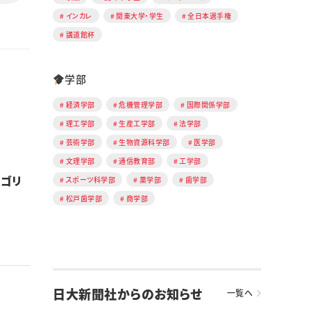
インカレ
関東大学・学生
全日本選手権
講道館杯
学部
経済学部
危機管理学部
国際関係学部
理工学部
生産工学部
法学部
芸術学部
生物資源科学部
医学部
文理学部
通信教育部
工学部
ルゴリ
スポーツ科学部
薬学部
歯学部
松戸歯学部
商学部
日大新聞社からのお知らせ
一覧へ