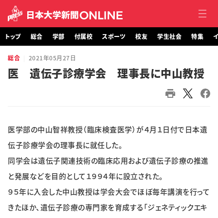
トップ
総合
学部
付属校
スポーツ
校友
学生社会
特集
イ
総合
2021年05月27日
トップ
医 遺伝子診療学会 理事長に中山教授
総合
学部・大学院
医学部の中山智祥教授（臨床検査医学）が４月１日付で日本遺
付属校
伝子診療学会の理事長に就任した。
スポーツ
同学会は遺伝子関連技術の臨床応用および遺伝子診療の推進
と発展などを目的として１９９４年に設立された。
校友
９５年に入会した中山教授は学会大会でほぼ毎年講演を行って
学生社会
きたほか、遺伝子診療の専門家を育成する「ジェネティックエキ