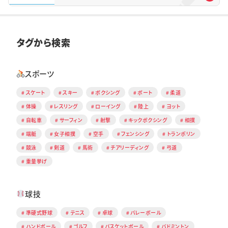
タグから検索
スポーツ
スケート
スキー
ボクシング
ボート
柔道
体操
レスリング
ローイング
陸上
ヨット
自転車
サーフィン
射撃
キックボクシング
相撲
端艇
女子相撲
空手
フェンシング
トランポリン
競泳
剣道
馬術
チアリーディング
弓道
重量挙げ
球技
準硬式野球
テニス
卓球
バレーボール
ハンドボール
ゴルフ
バスケットボール
バドミントン