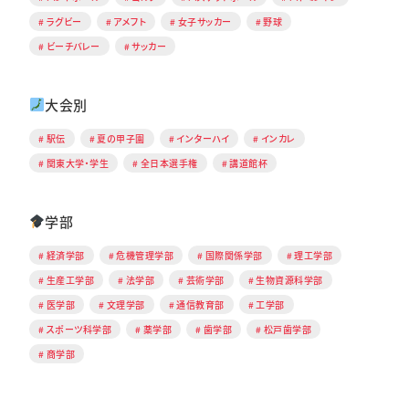
ラグビー
アメフト
女子サッカー
野球
ビーチバレー
サッカー
大会別
駅伝
夏の甲子園
インターハイ
インカレ
関東大学・学生
全日本選手権
講道館杯
学部
経済学部
危機管理学部
国際関係学部
理工学部
生産工学部
法学部
芸術学部
生物資源科学部
医学部
文理学部
通信教育部
工学部
スポーツ科学部
薬学部
歯学部
松戸歯学部
商学部