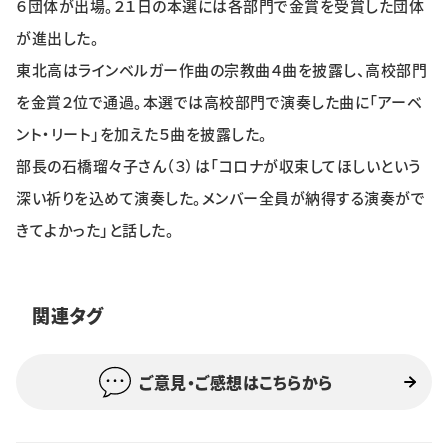
６団体が出場。２１日の本選には各部門で金賞を受賞した団体
特集・企画
が進出した。
東北高はラインベルガー作曲の宗教曲４曲を披露し、高校部門
イベント
を金賞２位で通過。本選では高校部門で演奏した曲に「アーベ
ント・リート」を加えた５曲を披露した。
購読
日大文芸賞
部長の石橋瑠々子さん（３）は「コロナが収束してほしいという
深い祈りを込めて演奏した。メンバー全員が納得する演奏がで
学生記者募集
お問い合わせ
きてよかった」と話した。
関連タグ
ご意見・ご感想はこちらから