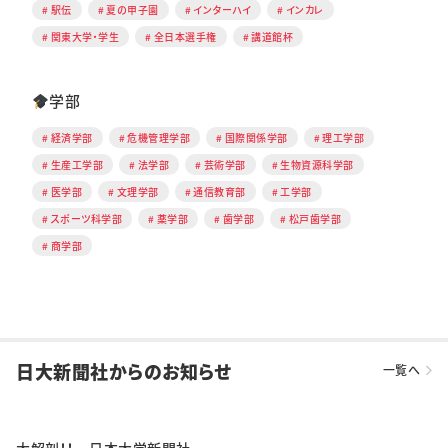
駅伝
夏の甲子園
インターハイ
インカレ
関東大学・学生
全日本選手権
講道館杯
学部
経済学部
危機管理学部
国際関係学部
理工学部
生産工学部
法学部
芸術学部
生物資源科学部
医学部
文理学部
通信教育部
工学部
スポーツ科学部
薬学部
歯学部
松戸歯学部
商学部
日大新聞社からのお知らせ
一覧へ