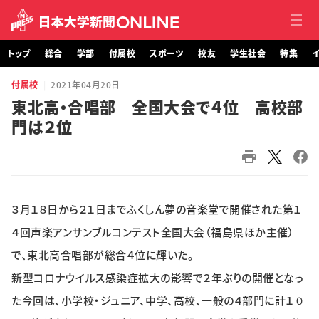
トップ
総合
学部
付属校
スポーツ
校友
学生社会
特集
イ
付属校
2021年04月20日
トップ
東北高・合唱部 全国大会で４位 高校部
門は２位
総合
学部・大学院
付属校
３月１８日から２１日までふくしん夢の音楽堂で開催された第１
スポーツ
４回声楽アンサンブルコンテスト全国大会（福島県ほか主催）
で、東北高合唱部が総合４位に輝いた。
校友
新型コロナウイルス感染症拡大の影響で２年ぶりの開催となっ
た今回は、小学校・ジュニア、中学、高校、一般の４部門に計１０
学生社会