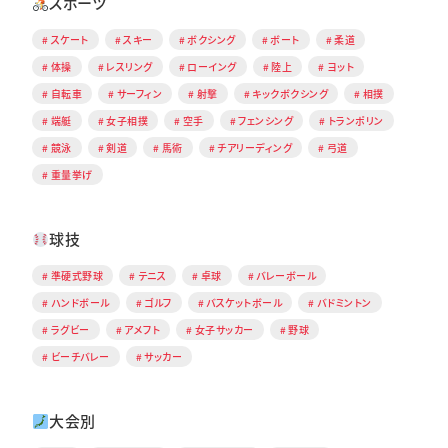
スポーツ
スケート
スキー
ボクシング
ボート
柔道
体操
レスリング
ローイング
陸上
ヨット
自転車
サーフィン
射撃
キックボクシング
相撲
端艇
女子相撲
空手
フェンシング
トランポリン
競泳
剣道
馬術
チアリーディング
弓道
重量挙げ
球技
準硬式野球
テニス
卓球
バレーボール
ハンドボール
ゴルフ
バスケットボール
バドミントン
ラグビー
アメフト
女子サッカー
野球
ビーチバレー
サッカー
大会別